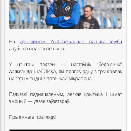
На
афіцыйным Youtube-канале нашага клуба
апублікавана новае відэа.
У цэнтры падзей — настаўнік "бела-сініх"
Аляксандр ШАГОЙКА, які правёў адну з трэніровак
на гэтым тыдні з пятлічкай мікрафона.
Падказкі падначаленым, лёгкая крытыка і шмат
эмоцый — увазе заўзятараў.
Прыемнага прагляду!