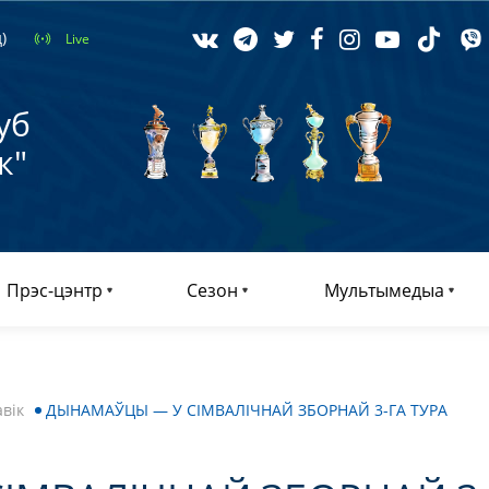
)
Live
уб
к"
Прэс-цэнтр
Сезон
Мультымедыа
вік
ДЫНАМАЎЦЫ — У СІМВАЛІЧНАЙ ЗБОРНАЙ 3-ГА ТУРА