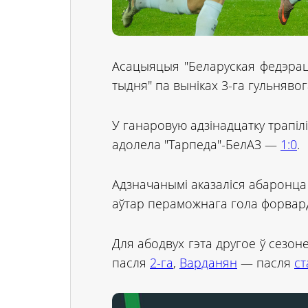
Асацыяцыя "Беларуская федэрац
тыдня" па выніках 3-га гульняво
У ганаровую адзінадцатку трапілі
адолела "Тарпеда"-БелАЗ —
1:0
.
Адзначанымі аказаліся абаронц
аўтар пераможнага гола форва
Для абодвух гэта другое ў сезон
пасля
2-га
,
Варданян
— пасля
ст