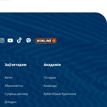
Заўзятарам
Акадэмія
Квіткі
Гісторыя
Абанементы
Каманды
Супраць расізму
Кубак Юрыя Курненіна
Д.Кодэкс