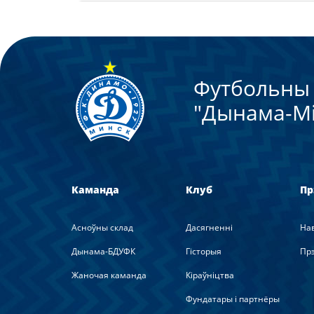
Футбольны 
"Дынама-Мi
Каманда
Клуб
Пр
Асноўны склад
Дасягненні
На
Дынама-БДУФК
Гісторыя
Прэ
Жаночая каманда
Кіраўніцтва
Фундатары і партнёры