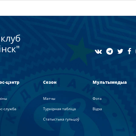
клуб
нск"
эс-цэнтр
Сезон
Мультымедыа
вiны
Матчы
Фота
с-служба
Турнірная табліца
Вiдэа
Статыстыка гульцоў