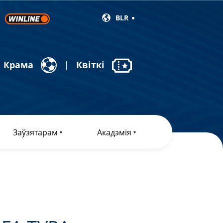
BLR
Крама
Квіткі
Заўзятарам
Акадэмія