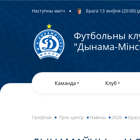
Наступны матч
Брага 13 жніўня (20:00) (д
Футбольны кл
"Дынама-Мiнс
Каманда
Клуб
Галоўная
Прэс-цэнтр
Навiны
2026
Краса