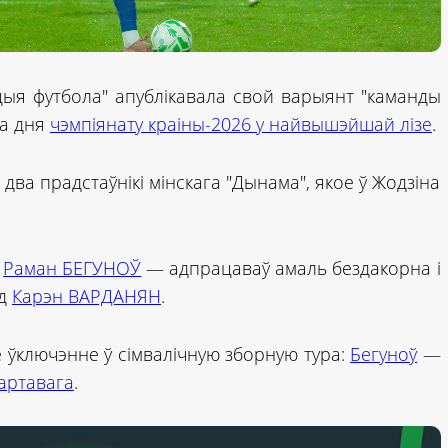
ыя футбола" апублікавала свой варыянт "каманды
га дня
чэмпіянату краіны-2026 у найвышэйшай лізе
.
 два прадстаўнікі мінскага "Дынама", якое ў Жодзіна
а
Раман БЕГУНОЎ
— адпрацаваў амаль бездакорна і
рд
Карэн ВАРДАНЯН
.
е ўключэнне ў сімвалічную зборную тура:
Бегуноў
—
артавага
.