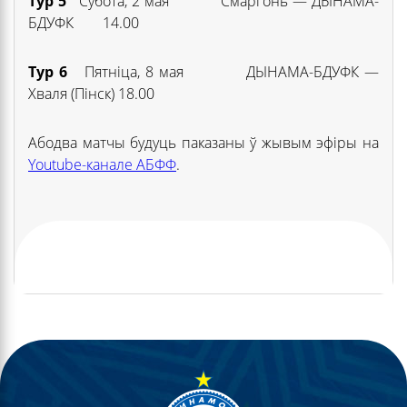
Тур 5
Субота, 2 мая Смаргонь — ДЫНАМА-
БДУФК 14.00
Тур 6
Пятніца, 8 мая ДЫНАМА-БДУФК —
Хваля (Пінск) 18.00
Абодва матчы будуць паказаны ў жывым эфіры на
Youtube-канале АБФФ
.