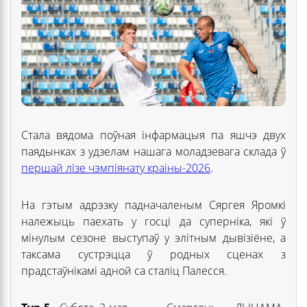
Стала вядома поўная інфармацыя па яшчэ двух
паядынках з удзелам нашага моладзевага склада ў
першай лізе чэмпіянату краіны-2026
.
На гэтым адрэзку падначаленым Сяргея Яромкі
належыць паехать у госці да суперніка, які ў
мінулым сезоне выступаў у элітным дывізіёне, а
таксама сустрэцца ў родных сценах з
прадстаўнікамі адной са сталіц Палесся.