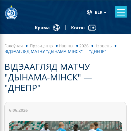
BLR
Квіткі
Крама
Галоўная
Прэс-цэнтр
Навiны
2026
Чэрвень
ВІДЭААГЛЯД МАТЧУ "ДЫНАМА-МІНСК" — "ДНЕПР"
ВІДЭААГЛЯД МАТЧУ
"ДЫНАМА-МІНСК" —
"ДНЕПР"
6.06.2026