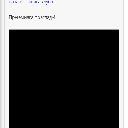
канале нашага клуба
.
Прыемнага прагляду!