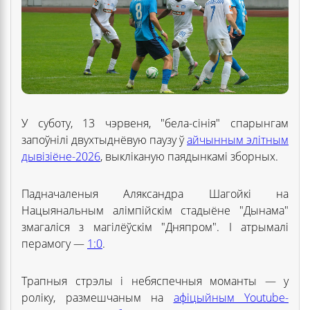
У суботу, 13 чэрвеня, "бела-сінія" спарынгам
запоўнілі двухтыднёвую паузу ў
айчынным элітным
дывізіёне-2026
, выкліканую паядынкамі зборных.
Падначаленыя Аляксандра Шагойкі на
Нацыянальным алімпійскім стадыёне "Дынама"
змагаліся з магілёўскім "Дняпром". І атрымалі
перамогу —
1:0
.
Трапныя стрэлы і небяспечныя моманты — у
роліку, размешчаным на
афіцыйным Youtube-