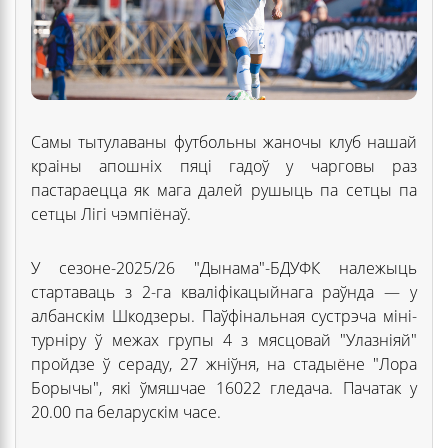
Самы тытулаваны футбольны жаночы клуб нашай
краіны апошніх пяці гадоў у чарговы раз
пастараецца як мага далей рушыць па сетцы па
сетцы Лігі чэмпіёнаў.
У сезоне-2025/26 "Дынама"-БДУФК належыць
стартаваць з 2-га кваліфікацыйнага раўнда — у
албанскім Шкодзеры. Паўфінальная сустрэча міні-
турніру ў межах групы 4 з мясцовай "Улазніяй"
пройдзе ў сераду, 27 жніўня, на стадыёне "Лора
Борычы", які ўмяшчае 16022 гледача. Пачатак у
20.00 па беларускім часе.