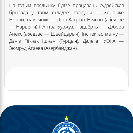
На гэтым паядынку будзе працаваць судзейская
брыгада ў такім складзе: галоўны — Хенрыке
Нервік, памочнікі — Лінэ Катрын Німоэн (абедзве
— Нарвегія) і Антэа Буржуа. Чацвёрты — Дэбора
Анекс (абедзве — Швейцарыя). Інспектар матчу —
Дэніз Гёкчэк Ішчан (Турцыя). Дэлегат УЕФА —
Зюмруд Агаева (Азербайджан).