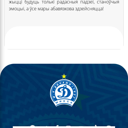
жыцці будуць толькі радасныя падзеі, станоўчыя
эмоцыі, а ўсе мары абавязкова здзейсняцца!