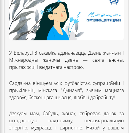
У Беларусі 8 сакавіка адзначаецца Дзень жанчын і
Міжнародны жаночы дзень — свята вясны,
прыгажосці і выдатнага настрою.
Сардэчна віншуем усіх футбалістак, супрацоўніц і
прыхільніц мінскага "Дынама", зычым моцнага
здароўя, бясконцага шчасця, любві і дабрабыту!
Дзякуем мам, бабуль, жонак, сябровак, дачок за
штодзённую падтрымку, невычарпальную
энергію, мудрасць і цярпенне. Няхай у вашым