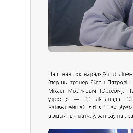
Наш навічок нарадзіўся 8 ліп
(першы трэнер Яўген Пятровіч
Міхаіл Міхайлавіч Юркевіч). 
узросце — 22 лістапада 202
найвышэйшай лігі з "Шахцёрам"
афіцыйных матчаў, запісаў на асаб