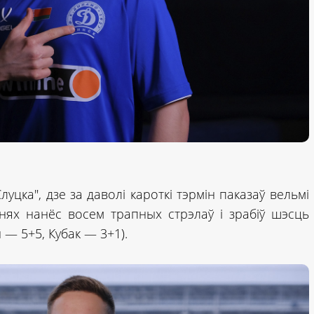
луцка", дзе за даволі кароткі тэрмін паказаў вельмі
ннях нанёс восем трапных стрэлаў і зрабіў шэсць
 — 5+5, Кубак — 3+1).