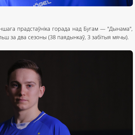
іншага прадстаўніка горада над Бугам — "Дынама",
ьш за два сезоны (38 паядынкаў, 3 забітыя мячы).