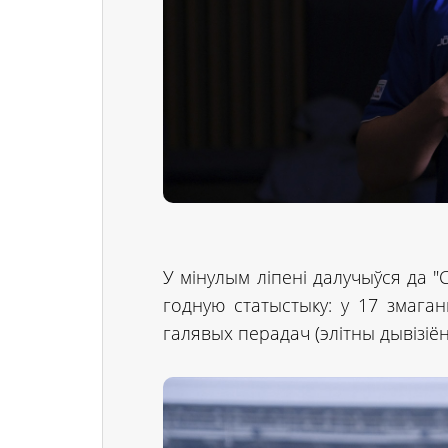
У мінулым ліпені далучыўся да "С
годную статыстыку: у 17 змага
галявых перадач (элітны дывізіён