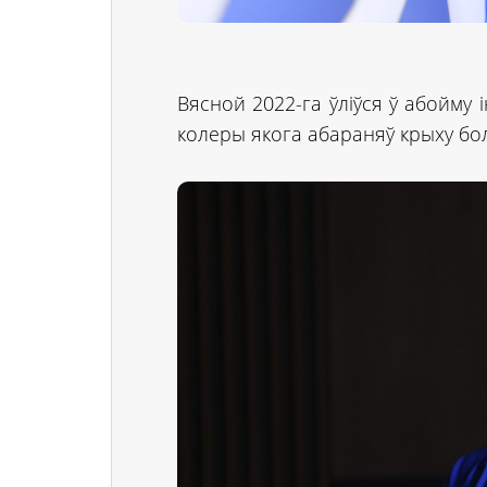
Вясной 2022-га ўліўся ў абойму 
колеры якога абараняў крыху бол