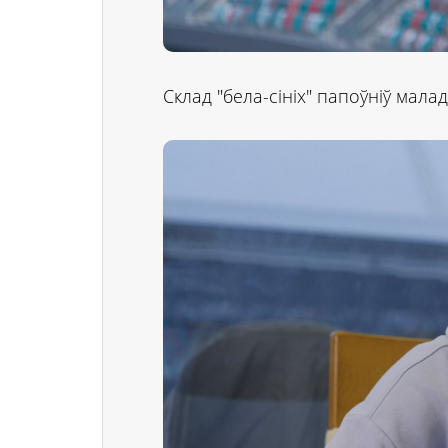
Склад "бела-сініх" папоўніў мала