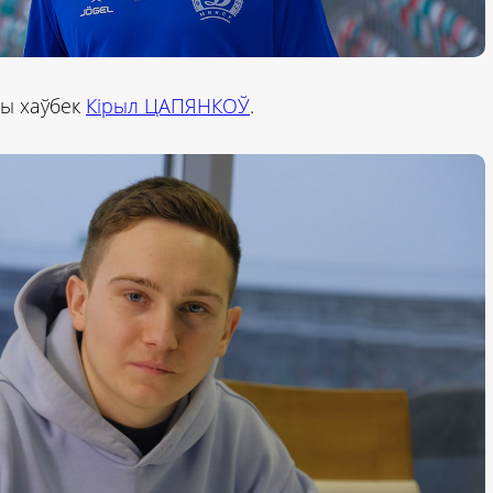
ды хаўбек
Кірыл ЦАПЯНКОЎ
.