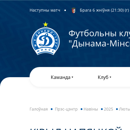
Наступны матч
Брага 6 жніўня (21:30) (г)
Футбольны кл
"Дынама-Мiнс
Каманда
Клуб
Галоўная
Прэс-цэнтр
Навiны
2025
Лют