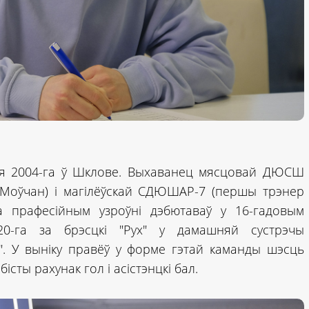
еня 2004-га ў Шклове. Выхаванец мясцовай ДЮСШ
 Моўчан) і магілёўскай СДЮШАР-7 (першы трэнер
На прафесійным узроўні дэбютаваў у 16-гадовым
0-га за брэсцкі "Рух" у дамашняй сустрэчы
. У выніку правёў у форме гэтай каманды шэсць
істы рахунак гол і асістэнцкі бал.