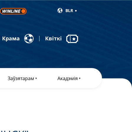
BLR
Крама
Квіткі
Заўзятарам
Акадэмія