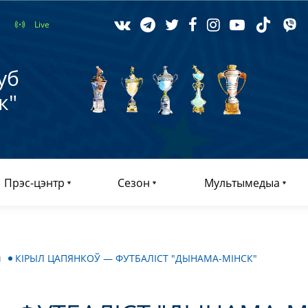
Live
уб
к"
Прэс-цэнтр
Сезон
Мультымедыа
ы
КІРЫЛ ЦАПЯНКОЎ — ФУТБАЛІСТ "ДЫНАМА-МІНСК"