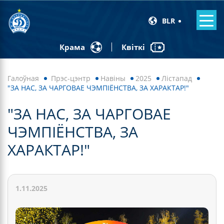
BLR
Квіткі
Крама
Галоўная
Прэс-цэнтр
Навiны
2025
Лістапад
"ЗА НАС, ЗА ЧАРГОВАЕ ЧЭМПІЁНСТВА, ЗА ХАРАКТАР!"
"ЗА НАС, ЗА ЧАРГОВАЕ
ЧЭМПІЁНСТВА, ЗА
ХАРАКТАР!"
1.11.2025