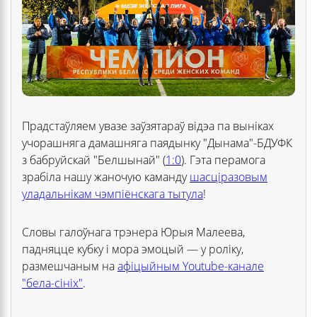
Прадстаўляем увазе заўзятараў відэа па выніках
учорашняга дамашняга паядынку "Дынама"-БДУФК
з бабруйскай "Белшынай" (
1:0
). Гэта перамога
зрабіла нашу жаночую каманду
шасціразовым
уладальнікам чэмпіёнскага тытула
!
Словы галоўнага трэнера Юрыя Малеева,
падняцце кубку і мора эмоцый — у роліку,
размешчаным на
афіцыйным Youtube-канале
"бела-сініх"
.