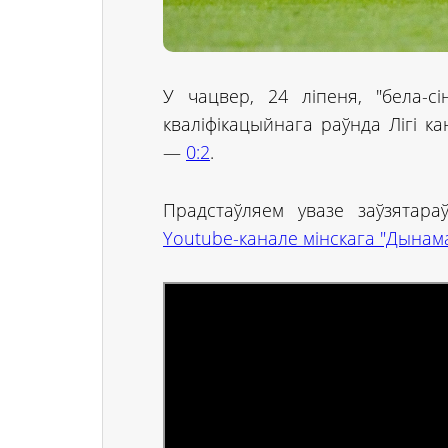
У чацвер, 24 ліпеня, "бела-сі
кваліфікацыйнага раўнда Лігі ка
—
0:2
.
Прадстаўляем увазе заўзятар
Youtube-канале мінскага "Дынам