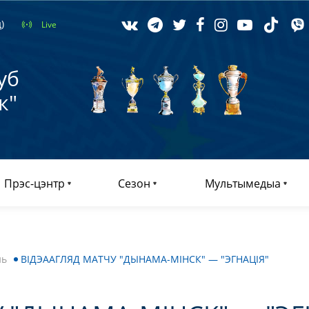
)
Live
уб
к"
Прэс-цэнтр
Сезон
Мультымедыа
нь
ВІДЭААГЛЯД МАТЧУ "ДЫНАМА-МІНСК" — "ЭГНАЦІЯ"