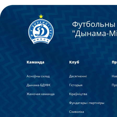
Футбольны 
"Дынама-Мi
Каманда
Клуб
Пр
Асноўны склад
Дасягненні
На
Дынама-БДУФК
Гісторыя
Прэ
Жаночая каманда
Кіраўніцтва
Фундатары і партнёры
Сімволіка