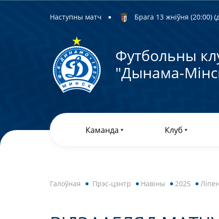
Наступны матч
Брага 13 жніўня (20:00) (д
Футбольны кл
"Дынама-Мiнс
Каманда
Клуб
Галоўная
Прэс-цэнтр
Навiны
2025
Ліпе