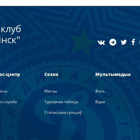
клуб
нск"
эс-цэнтр
Сезон
Мультымедыа
вiны
Матчы
Фота
с-служба
Турнірная табліца
Вiдэа
Статыстыка гульцоў