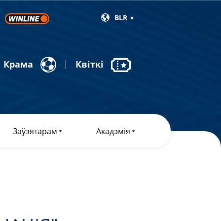
BLR
Крама
Квіткі
Заўзятарам
Акадэмія