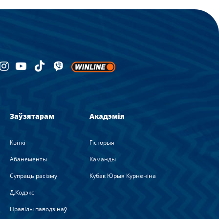
Заўзятарам
Акадэмія
Квіткі
Гісторыя
Абанементы
Каманды
Супраць расізму
Кубак Юрыя Курненіна
Д.Кодэкс
Правілы паводзінаў