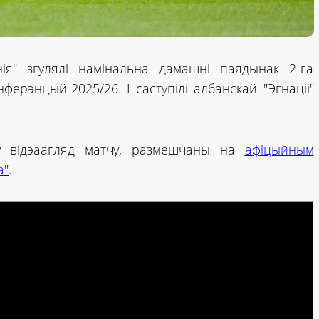
нія" згулялі намінальна дамашні паядынак 2-га
нферэнцый-2025/26. І саступілі албанскай "Эгнаціі"
аў відэаагляд матчу, размешчаны на
афіцыйным
а"
.