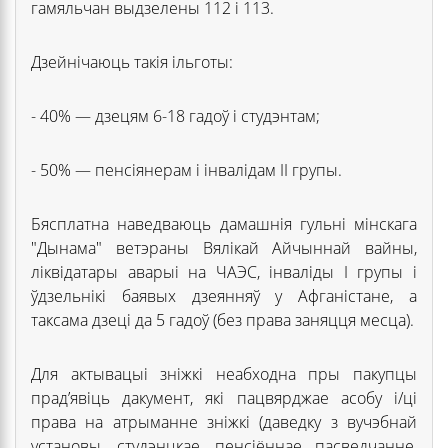
гамяльчан выдзелены 112 і 113.
Дзейнічаюць такія ільготы:
- 40% — дзецям 6-18 гадоў і студэнтам;
- 50% — пенсіянерам і інвалідам II групы.
Бясплатна наведваюць дамашнія гульні мінскага
"Дынама" ветэраны Вялікай Айчыннай вайны,
ліквідатары аварыі на ЧАЭС, інваліды I групы і
ўдзельнікі баявых дзеянняў у Афганістане, а
таксама дзеці да 5 гадоў (без права заняцця месца).
Для актывацыі зніжкі неабходна пры пакупцы
прад’явіць дакумент, які пацвярджае асобу і/ці
права на атрыманне зніжкі (даведку з вучэбнай
установы, студэнцкае, пенсіённае пасведчанне,