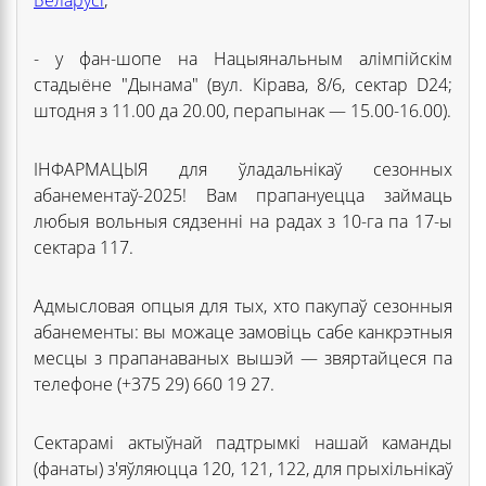
- у фан-шопе на Нацыянальным алімпійскім
стадыёне "Дынама" (вул. Кірава, 8/6, сектар D24;
штодня з 11.00 да 20.00, перапынак — 15.00-16.00).
ІНФАРМАЦЫЯ для ўладальнікаў сезонных
абанементаў-2025! Вам прапануецца займаць
любыя вольныя сядзенні на радах з 10-га па 17-ы
сектара 117.
Адмысловая опцыя для тых, хто пакупаў сезонныя
абанементы: вы можаце замовіць сабе канкрэтныя
месцы з прапанаваных вышэй — звяртайцеся па
телефоне (+375 29) 660 19 27.
Сектарамі актыўнай падтрымкі нашай каманды
(фанаты) з'яўляюцца 120, 121, 122, для прыхільнікаў