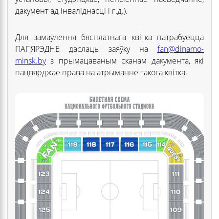
дакумент ад інваліднасці і г.д.).
Для замаўлення бясплатнага квітка патрабуецца
ПАПЯРЭДНЕ даслаць заяўку на
fan@dinamo-
minsk.by
з прымацаваным сканам дакумента, які
пацвярджае права на атрыманне такога квітка.