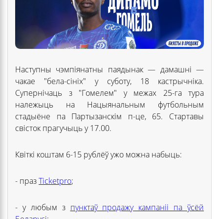
Наступны чэмпіянатны паядынак — дамашні —
чакае "бела-сініх" у суботу, 18 кастрычніка.
Супернічаць з "Гомелем" у межах 25-га тура
належыць на Нацыянальным футбольным
стадыёне па Партызанскім п-це, 65. Стартавы
свісток прагучыць у 17.00.
Квіткі коштам 6-15 рублёў ужо можна набыць:
- праз
Ticketpro
;
- у любым з
пунктаў продажу кампаніі па ўсёй
Беларусі
;