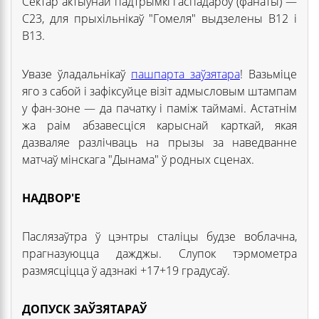
Сектар актыўнай падтрымкі гаспадароў (фанаты) —
С23, для прыхільнікаў "Гомеля" выдзелены В12 і
В13.
Увазе ўладальнікаў
пашпарта заўзятара
! Вазьміце
яго з сабой і зафіксуйце візіт адмысловым штампам
у фан-зоне — да пачатку і паміж таймамі. Астатнім
жа раім абзавесціся карыснай карткай, якая
дазваляе разлічваць на прызы за наведванне
матчаў мінскага "Дынама" ў родных сценах.
НАДВОР'Е
Паслязаўтра ў цэнтры сталіцы будзе воблачна,
прагназуюцца дажджы. Слупок тэрмометра
размясціцца ў адзнакі +17+19 градусаў.
ДОПУСК ЗАЎЗЯТАРАЎ