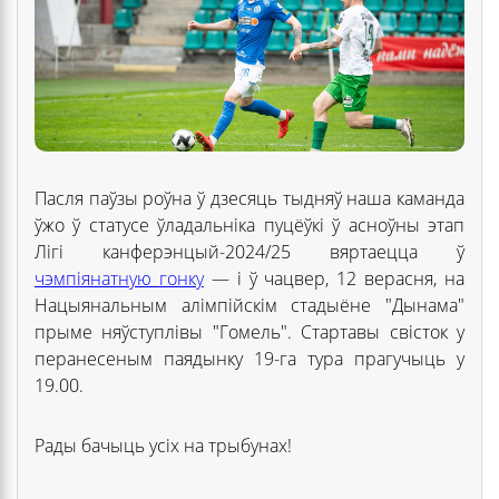
Пасля паўзы роўна ў дзесяць тыдняў наша каманда
ўжо ў статусе ўладальніка пуцёўкі ў асноўны этап
Лігі канферэнцый-2024/25 вяртаецца ў
чэмпіянатную гонку
— і ў чацвер, 12 верасня, на
Нацыянальным алімпійскім стадыёне "Дынама"
прыме няўступлівы "Гомель". Стартавы свісток у
перанесеным паядынку 19-га тура прагучыць у
19.00.
Рады бачыць усіх на трыбунах!