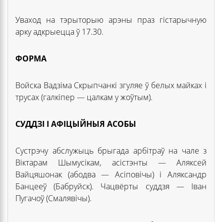
Уваход на тэрыторыю арэны праз гістарычную
арку адкрыецца ў 17.30.
ФОРМА
Войска Вадзіма Скрыпчанкі згуляе ў белых майках і
трусах (галкіпер — цалкам у жоўтым).
СУДДЗІ І АФІЦЫЙНЫЯ АСОБЫ
Сустрэчу абслужыць брыгада арбітраў на чале з
Віктарам Шымусікам, асістэнты — Аляксей
Вайцяшонак (абодва — Асіповічы) і Аляксандр
Банцееў (Бабруйск). Чацвёрты суддзя — Іван
Пугачоў (Смалявічы).