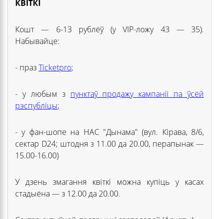
КВІТКІ
Кошт — 6-13 рублёў (у VIP-ложу 43 — 35).
Набывайце:
- праз
Ticketpro
;
- у любым з
пунктаў продажу кампаніі па ўсёй
рэспубліцы
;
- у фан-шопе на НАС "Дынама" (вул. Кірава, 8/6,
сектар D24; штодня з 11.00 да 20.00, перапынак —
15.00-16.00)
У дзень змагання квіткі можна купіць у касах
стадыёна — з 12.00 да 20.00.