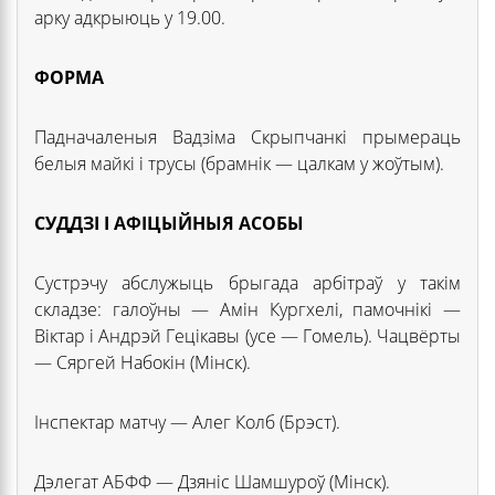
арку адкрыюць у 19.00.
ФОРМА
Падначаленыя Вадзіма Скрыпчанкі прымераць
белыя майкі і трусы (брамнік — цалкам у жоўтым).
СУДДЗІ І АФІЦЫЙНЫЯ АСОБЫ
Сустрэчу абслужыць брыгада арбітраў у такім
складзе: галоўны — Амін Кургхелі, памочнікі —
Віктар і Андрэй Гецікавы (усе — Гомель). Чацвёрты
— Сяргей Набокін (Мінск).
Інспектар матчу — Алег Колб (Брэст).
Дэлегат АБФФ — Дзяніс Шамшуроў (Мінск).