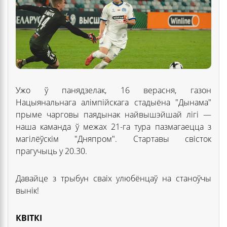
Ужо ў панядзелак, 16 верасня, газон
Нацыянальнага алімпійскага стадыёна "Дынама"
прыме чарговы паядынак найвышэйшай лігі —
наша каманда ў межах 21-га тура пазмагаецца з
магілёўскім "Дняпром". Стартавы свісток
прагучыць у 20.30.
Давайце з трыбун сваіх улюбёнцаў на станоўчы
вынік!
КВІТКІ