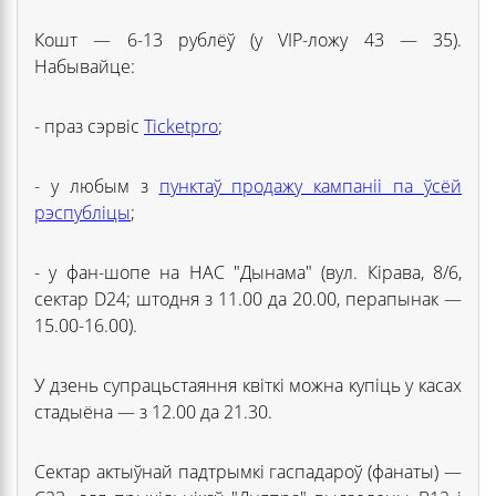
Кошт — 6-13 рублёў (у VIP-ложу 43 — 35).
Набывайце:
- праз сэрвіс
Ticketpro
;
- у любым з
пунктаў продажу кампаніі па ўсёй
рэспубліцы
;
- у фан-шопе на НАС "Дынама" (вул. Кірава, 8/6,
сектар D24; штодня з 11.00 да 20.00, перапынак —
15.00-16.00).
У дзень супрацьстаяння квіткі можна купіць у касах
стадыёна — з 12.00 да 21.30.
Сектар актыўнай падтрымкі гаспадароў (фанаты) —