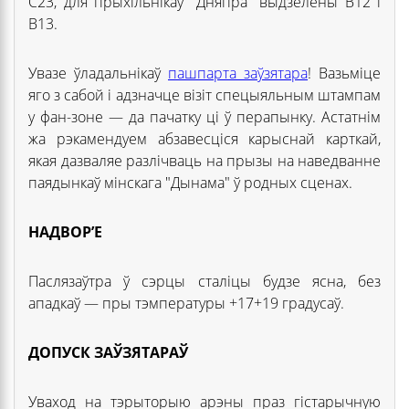
С23, для прыхільнікаў "Дняпра" выдзелены В12 і
В13.
Увазе ўладальнікаў
пашпарта заўзятара
! Вазьміце
яго з сабой і адзначце візіт спецыяльным штампам
у фан-зоне — да пачатку ці ў перапынку. Астатнім
жа рэкамендуем абзавесціся карыснай карткай,
якая дазваляе разлічваць на прызы на наведванне
паядынкаў мінскага "Дынама" ў родных сценах.
НАДВОР
’
Е
Паслязаўтра ў сэрцы сталіцы будзе ясна, без
ападкаў — пры тэмпературы +17+19 градусаў.
ДОПУСК ЗАЎЗЯТАРАЎ
Уваход на тэрыторыю арэны праз гістарычную