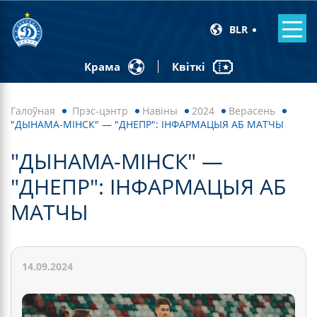
BLR
Квіткі
Крама
Галоўная
Прэс-цэнтр
Навiны
2024
Верасень
"ДЫНАМА-МІНСК" — "ДНЕПР": ІНФАРМАЦЫЯ АБ МАТЧЫ
"ДЫНАМА-МІНСК" —
"ДНЕПР": ІНФАРМАЦЫЯ АБ
МАТЧЫ
14.09.2024