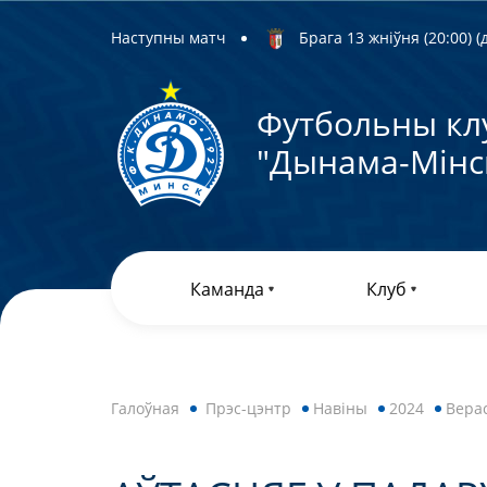
Наступны матч
Брага 13 жніўня (20:00) (д
Футбольны кл
"Дынама-Мiнс
Каманда
Клуб
Галоўная
Прэс-цэнтр
Навiны
2024
Вера