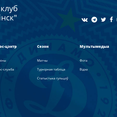
клуб
нск"
эс-цэнтр
Сезон
Мультымедыа
вiны
Матчы
Фота
с-служба
Турнірная табліца
Вiдэа
Статыстыка гульцоў