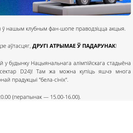
ля ў нашым клубным фан-шопе праводзіцца акцыя.
дзе аўтасцяг,
ДРУГІ АТРЫМАЕ Ў ПАДАРУНАК
!
ай у будынку Нацыянальнага алімпійскага стадыёна
 (сектар D24)! Там жа можна купіць яшчэ многа
най прадукцыі "бела-сініх".
0.00 (перапынак — 15.00-16.00).