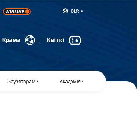
BLR
Крама
Квіткі
Заўзятарам
Акадэмія