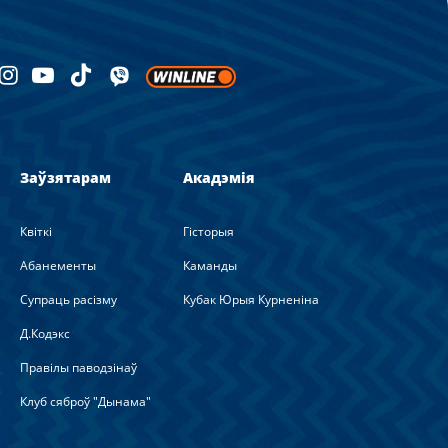
Заўзятарам
Акадэмія
Квіткі
Гісторыя
Абанементы
Каманды
Супраць расізму
Кубак Юрыя Курненіна
Д.Кодэкс
Правілы паводзінаў
Клуб сяброў "Дынама"