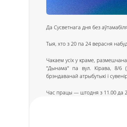
Да Сусветнага дня без аўтамабі
Тыя, хто з 20 па 24 верасня набу
Чакаем усіх у краме, размешчан
"Дынама" па вул. Кірава, 8/6
брэндаванай атрыбутыкі і сувенір
Час працы — штодня з 11.00 да 2