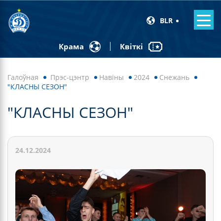
BLR
Квіткі
Крама
Галоўная
Прэс-цэнтр
Навiны
2024
Снежань
"КЛАСНЫ СЕЗОН"
"КЛАСНЫ СЕЗОН"
24.12.2024