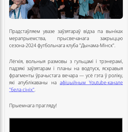
Прадстаўляем увазе заўзятараў відэа па выніках
мерапрыемства, прысвечанага закрыццю
сезона-2024 футбольнага клуба "Дынама-Мінск".
Лёгкія, вольныя размовы з гульцамі і трэнерамі,
падзякі заўзятарам і планы на водпуск, яскравыя
фрагменты ўрачыстага вечара — усё гэта ў роліку,
які апублікаваны на
афіцыйным Youtube-канале
"бела-сініх"
.
Прыемнага прагляду!