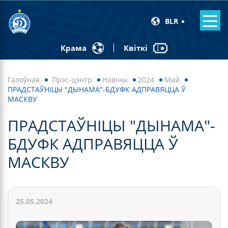
BLR
Квіткі
Крама
Галоўная
Прэс-цэнтр
Навiны
2024
Май
ПРАДСТАЎНІЦЫ "ДЫНАМА"-БДУФК АДПРАВЯЦЦА Ў
МАСКВУ
ПРАДСТАЎНІЦЫ "ДЫНАМА"-
БДУФК АДПРАВЯЦЦА Ў
МАСКВУ
25.05.2024