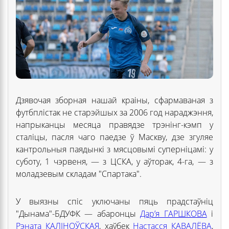
Дзявочая зборная нашай краіны, сфармаваная з
футбплістак не старэйшых за 2006 год нараджэння,
напрыканцы месяца правядзе трэнінг-кэмп у
сталіцы, пасля чаго паедзе ў Маскву, дзе згуляе
кантрольныя паядынкі з мясцовымі суперніцамі: у
суботу, 1 чэрвеня, — з ЦСКА, у аўторак, 4-га, — з
моладзевым складам "Спартака".
У выязны спіс уключаны пяць прадстаўніц
"Дынама"-БДУФК — абаронцы
Дар’я ГАРШКОВА
і
Рэната КАЛІНОЎСКАЯ
, хаўбек
Настасся КАВАЛЁВА
,