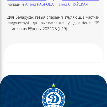
нападнікі
Алена РАБРОВА
і
Ганна СІНЯЎСКАЯ
.
Для беларусак гэтыя спарынгі з’яўляюцца часткай
падрыхтоўкі да выступлення ў дывізіёне "В"
чэмпіянату Еўропы-2024/25 (U19).