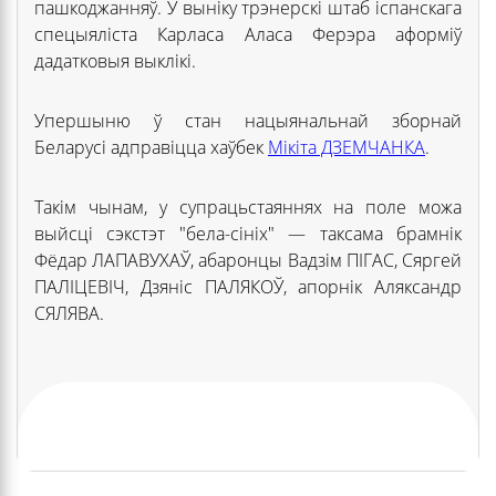
пашкоджанняў. У выніку трэнерскі штаб іспанскага
спецыяліста Карласа Аласа Ферэра аформіў
дадатковыя выклікі.
Упершыню ў стан нацыянальнай зборнай
Беларусі адправіцца хаўбек
Мікіта ДЗЕМЧАНКА
.
Такім чынам, у супрацьстаяннях на поле можа
выйсці сэкстэт "бела-сініх" — таксама брамнік
Фёдар ЛАПАВУХАЎ, абаронцы Вадзім ПІГАС, Сяргей
ПАЛІЦЕВІЧ, Дзяніс ПАЛЯКОЎ, апорнік Аляксандр
СЯЛЯВА.