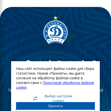
Наш сайт использует файлы cookie для сбора
статистики. Нажав «Принять», вы даете
согласие на обработку файлов cookie в
© Футбольны клуб Дынама-Мінск. 2022
соответствии с
Политикой обработки файлов
cookie
.
Пры поўным або частковым выкарыстанні матэрыялаў
спасылка на афіцыйны сайт ФК "Дынама-Мінск"
Выбор настроек
абавязковая
cookies
Принять
Создание и продвижение сайта -