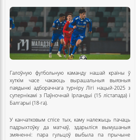
Галоўную футбольную каманду нашай краіны ў
хуткім часе чакаюць вырашальныя выязныя
паядынкі адборачнага турніру Лігі нацый-2025 з
супернікамі з Паўночнай Ірландыі (15 лістапада) і
Балгарыі (18-га).
У канчатковым спісе тых, каму належыць пачаць
падрыхтоўку да матчаў, здарыліся вымушаныя
змяненні: пара гульцоў выбыла па прычыне