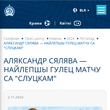
BLR
Квіткі
Крама
Галоўная
Прэс-цэнтр
Навiны
2024
Лістапад
АЛЯКСАНДР СЯЛЯВА — НАЙЛЕПШЫ ГУЛЕЦ МАТЧУ СА
"СЛУЦКАМ"
АЛЯКСАНДР СЯЛЯВА —
НАЙЛЕПШЫ ГУЛЕЦ МАТЧУ
СА "СЛУЦКАМ"
2.11.2024