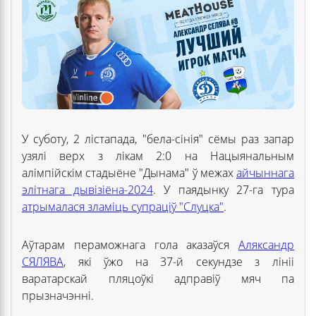
У суботу, 2 лістапада, "бела-сінія" сёмы раз запар
узялі верх з лікам 2:0 на Нацыянальным
алімпійскім стадыёне "Дынама" ў межах
айчыннага
элітнага дывізіёна-2024
. У паядынку 27-га тура
атрымалася зламіць супраціў "Слуцка"
.
Аўтарам пераможнага гола аказаўся
Аляксандр
СЯЛЯВА
, які ўжо на 37-й секундзе з лініі
варатарскай пляцоўкі адправіў мяч па
прызначэнні.