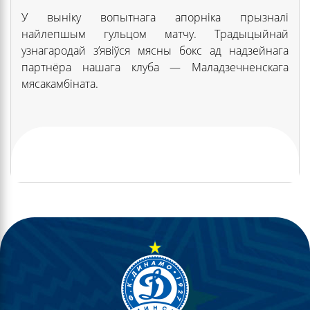
У выніку вопытнага апорніка прызналі
найлепшым гульцом матчу. Традыцыйнай
узнагародай з’явіўся мясны бокс ад надзейнага
партнёра нашага клуба — Маладзечненскага
мясакамбіната.