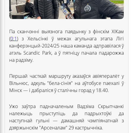
Па сканчэнні выязнога паядынку з фінскім ХІКам
(
0:1
) з Хельсінкі ў межах агульнага этапа Лігі
канферэнцый-2024/25 наша каманда адправілася ў
атэль Scandic Park, а ў пятніцу пачала падарожжа
на радзіму.
Першай часткай маршруту аказаўся авіяпералёт у
Вільнюс, адкуль "бела-сінія" на аўтобусе паехалі ў
Мінск — і дабраліся ў сталічны горад у 18.40.
Ужо заўтра падначаленым Вадзіма Скрыпчанкі
належыць прыступіць да падрыхтоўкі да
наступнай гульні — дамашняй чэмпіянатнай з
дзяржынскім "Арсеналам" 29 кастрычніка.