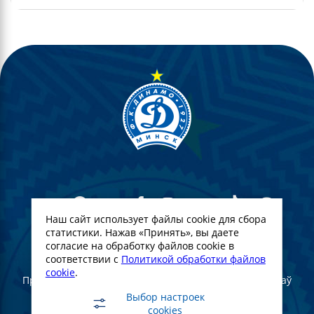
Наш сайт использует файлы cookie для сбора
статистики. Нажав «Принять», вы даете
согласие на обработку файлов cookie в
© Футбольны клуб Дынама-Мінск. 2022
соответствии с
Политикой обработки файлов
cookie
.
Пры поўным або частковым выкарыстанні матэрыялаў
спасылка на афіцыйны сайт ФК "Дынама-Мінск"
Выбор настроек
абавязковая
cookies