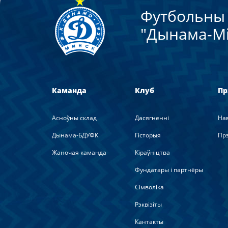
Футбольны 
"Дынама-Мi
Каманда
Клуб
Пр
Асноўны склад
Дасягненні
На
Дынама-БДУФК
Гісторыя
Прэ
Жаночая каманда
Кіраўніцтва
Фундатары і партнёры
Сімволіка
Рэквізіты
Кантакты