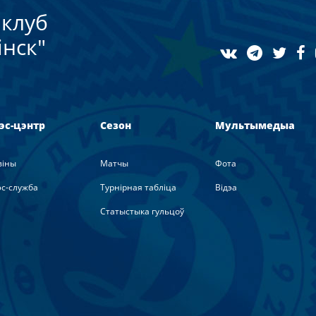
клуб
нск"
эс-цэнтр
Сезон
Мультымедыа
вiны
Матчы
Фота
с-служба
Турнірная табліца
Вiдэа
Статыстыка гульцоў