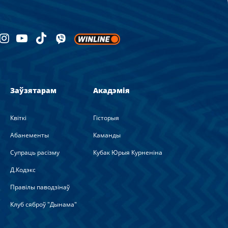
Заўзятарам
Акадэмія
Квіткі
Гісторыя
Абанементы
Каманды
Супраць расізму
Кубак Юрыя Курненіна
Д.Кодэкс
Правілы паводзінаў
Клуб сяброў "Дынама"