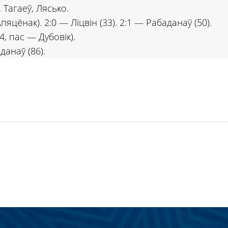
 Тагаеў, Лясько.
пяцёнак). 2:0 — Ліцвін (33). 2:1 — Рабаданаў (50).
4, пас — Дубовік).
анаў (86).