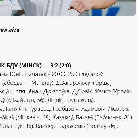
ая ліга
БДУ (МІНСК) — 3:2 (2:0)
а-Юні". Пачатак у 20.00. 250 гледачоў.
 (абодва — Магілёў), Д.Загарэльскі (Орша).
оўш, Апяцёнак, Дубатоўка, Дубовік, Жачко (Кролік,
ў (Міхайрын, 56), Ліцвін, Будзько (к).
, Каняхін, Туравец, Грабцэвіч, Адамовіч, Лісоўскі.
бікаў (Міцкевіч, 68), Казакоў, Бакаеў (Бабчонак, 81),
ананчук, 46), Вайнер, Барысевіч (Волкаў, 46),