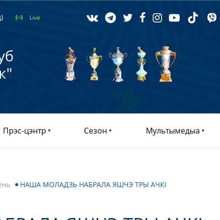
)
Live
уб
к"
Прэс-цэнтр
Сезон
Мультымедыа
ень
НАША МОЛАДЗЬ НАБРАЛА ЯШЧЭ ТРЫ АЧКІ