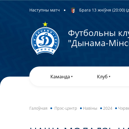
Наступны матч
Брага 13 жніўня (20:00) (д
Футбольны кл
"Дынама-Мiнс
Каманда
Клуб
Галоўная
Прэс-цэнтр
Навiны
2024
Чэрв