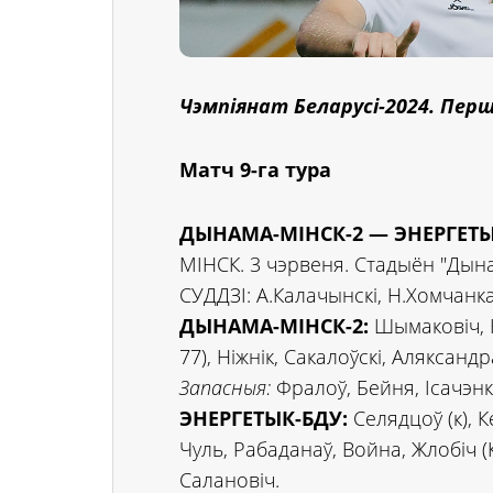
Чэмпіянат Беларусі-2024. Перш
Матч 9-га тура
ДЫНАМА-МІНСК-2 — ЭНЕРГЕТЫК-
МІНСК. 3 чэрвеня. Стадыён "Дынам
СУДДЗІ: А.Калачынскі, Н.Хомчанка
ДЫНАМА-МІНСК-2:
Шымаковіч, К
77), Ніжнік, Сакалоўскі, Аляксандра
Запасныя:
Фралоў, Бейня, Ісачэнка
ЭНЕРГЕТЫК-БДУ:
Селядцоў (к), Ке
Чуль, Рабаданаў, Война, Жлобіч (К
Салановіч.