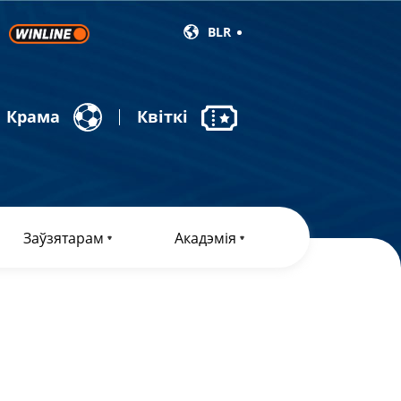
BLR
Крама
Квіткі
Заўзятарам
Акадэмія