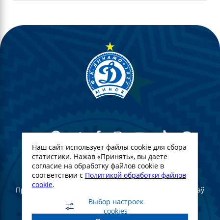
Наш сайт использует файлы cookie для сбора
статистики. Нажав «Принять», вы даете
согласие на обработку файлов cookie в
© Футбольны клуб Дынама-Мінск. 2022
соответствии с
Политикой обработки файлов
cookie
.
Пры поўным або частковым выкарыстанні матэрыялаў
спасылка на афіцыйны сайт ФК "Дынама-Мінск"
Выбор настроек
абавязковая
cookies