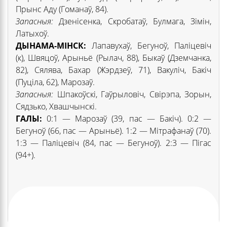
Прынс Аду (Гоманаў, 84).
Запасныя:
Дзенісенка, Скробатаў, Булмага, Зімін,
Латыхоў.
ДЫНАМА-МІНСК:
Лапавухаў, Бегуноў, Паліцевіч
(к), Швяцоў, Арыньё (Рылач, 88), Быкаў (Дземчанка,
82), Сялява, Бахар (Жэрдзеў, 71), Вакуліч, Бакіч
(Пуціла, 62), Марозаў.
Запасныя:
Шпакоўскі, Гаўрыловіч, Свірэпа, Зорын,
Сядзько, Хвашчынскі.
ГАЛЫ:
0:1 — Марозаў (39, пас — Бакіч). 0:2 —
Бегуноў (66, пас — Арыньё). 1:2 — Мітрафанаў (70).
1:3 — Паліцевіч (84, пас — Бегуноў). 2:3 — Пігас
(94+).