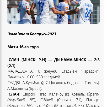
Чэмпіянат Беларусі-2023
Матч 16-га тура
ІСЛАЧ (МІНСКІ Р-Н) — ДЫНАМА-МІНСК — 2:3
(0:1)
МАЛАДЗЕЧНА. 6 жніўня. Стадыён "Гарадскі".
Пачатак у 16.00. 550 гледачоў.
СУДДЗІ: А.Кульбакоў, С.Цяслюк (абодва — Гомель),
А.Маслянка (Брэст).
ІСЛАЧ:
Свірскі, Пігас, Калачоў (к), Ковель, Ібрагім
(Жураўлёў, 85), Сібілёў (Сянько, 71), Патоцкі
(Вераціла, 55), Гуз, Роўда (Мітрафанаў, 55), Макась,