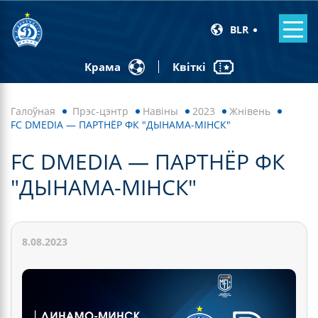
BLR
Квіткі
Крама
Галоўная
Прэс-цэнтр
Навiны
2023
Жнівень
FC DMEDIA — ПАРТНЁР ФК "ДЫНАМА-МІНСК"
FC DMEDIA — ПАРТНЁР ФК
"ДЫНАМА-МІНСК"
8.08.2023