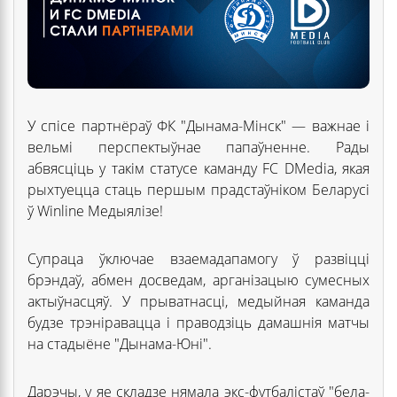
У спісе партнёраў ФК "Дынама-Мінск" — важнае і
вельмі перспектыўнае папаўненне. Рады
абвясціць у такім статусе каманду FC DMedia, якая
рыхтуецца стаць першым прадстаўніком Беларусі
ў Winline Медыялізе!
Супраца ўключае взаемадапамогу ў развіцці
брэндаў, абмен досведам, арганізацыю сумесных
актыўнасцяў. У прыватнасці, медыйная каманда
будзе трэніравацца і праводзіць дамашнія матчы
на стадыёне "Дынама-Юні".
Дарэчы, у яе складзе нямала экс-футбалістаў "бела-