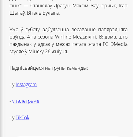
сініх" — Станіслаў Драгун, Максім Жаўнерчык, Ігар
Шытаў, Віталь Булыга.
Ужо ў суботу адбудзецца лёсаванне папярэдняга
раўнда 4-га сезона Winline Медыялігі. Вядома, што
паядынак у адказ у межах гэтага этапа FC DMedia
згуляе ў Мінску 26 жніўня.
Падпісвайцеся на групы каманды:
- у
Instagram
-
у тэлеграме
- у
TikTok