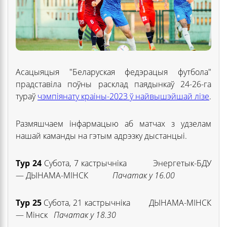
Асацыяцыя "Беларуская федэрацыя футбола"
прадставіла поўны расклад паядынкаў 24-26-га
тураў
чэмпіянату краіны-2023 ў найвышэйшай лізе
.
Размяшчаем інфармацыю аб матчах з удзелам
нашай каманды на гэтым адрэзку дыстанцыі.
Тур 24
Субота, 7 кастрычніка Энергетык-БДУ
— ДЫНАМА-МІНСК
Пачатак у 16.00
Тур 25
Субота, 21 кастрычніка ДЫНАМА-МІНСК
— Мінск
Пачатак у 18.30