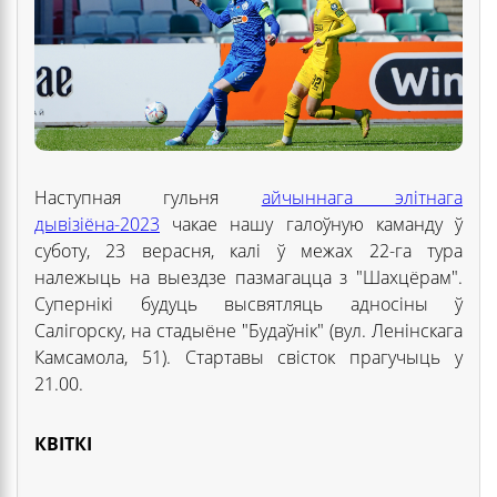
Наступная гульня
айчыннага элітнага
дывізіёна-2023
чакае нашу галоўную каманду ў
суботу, 23 верасня, калі ў межах 22-га тура
належыць на выездзе пазмагацца з "Шахцёрам".
Супернікі будуць высвятляць адносіны ў
Салігорску, на стадыёне "Будаўнік" (вул. Ленінскага
Камсамола, 51). Стартавы свісток прагучыць у
21.00.
КВІТКІ