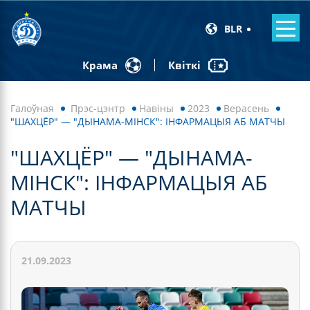
BLR
Квіткі
Крама
Галоўная
Прэс-цэнтр
Навiны
2023
Верасень
"ШАХЦЁР" — "ДЫНАМА-МІНСК": ІНФАРМАЦЫЯ АБ МАТЧЫ
"ШАХЦЁР" — "ДЫНАМА-
МІНСК": ІНФАРМАЦЫЯ АБ
МАТЧЫ
21.09.2023