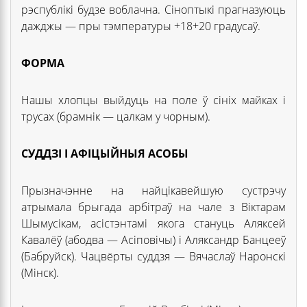
рэспублікі будзе воблачна. Сіноптыкі прагназуюць
дажджы — пры тэмпературы +18+20 градусаў.
ФОРМА
Нашы хлопцы выйдуць на поле ў сініх майках і
трусах (брамнік — цалкам у чорным).
СУДДЗІ І АФІЦЫЙНЫЯ АСОБЫ
Прызначэнне на найцікавейшую сустрэчу
атрымала брыгада арбітраў на чале з Віктарам
Шымусікам, асістэнтамі якога стануць Аляксей
Кавалёў (абодва — Асіповічы) і Аляксандр Банцееў
(Бабруйск). Чацвёрты суддзя — Вячаслаў Наронскі
(Мінск).