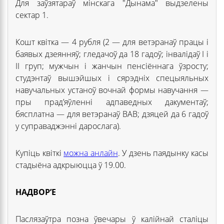
Для заўзятараў мінскага "Дынама" выдзелены
сектар 1.
Кошт квітка — 4 рубля (2 — для ветэранаў працы і
баявых дзеянняў; гледачоў да 18 гадоў; інвалідаў I і
II груп; мужчын і жанчын пенсіённага ўзросту;
студэнтаў вышэйшых і сярэдніх спецыяльных
навучальных устаноў вочнай формы навучання —
пры прад’яўленні адпаведных дакументаў;
бясплатна — для ветэранаў ВАВ; дзяцей да 6 гадоў
у суправаджэнні дарослага).
Купіць квіткі
можна анлайн
. У дзень паядынку касы
стадыёна адкрыюцца ў 19.00.
НАДВОР’Е
Паслязаўтра позна ўвечары ў калійнай сталіцы