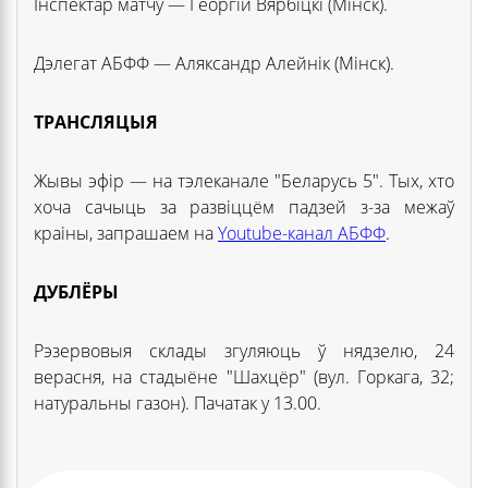
Інспектар матчу — Георгій Вярбіцкі (Мінск).
Дэлегат АБФФ — Аляксандр Алейнік (Мінск).
ТРАНСЛЯЦЫЯ
Жывы эфір — на тэлеканале "Беларусь 5". Тых, хто
хоча сачыць за развіццём падзей з-за межаў
краіны, запрашаем на
Youtube-канал АБФФ
.
ДУБЛЁРЫ
Рэзервовыя склады згуляюць ў нядзелю, 24
верасня, на стадыёне "Шахцёр" (вул. Горкага, 32;
натуральны газон). Пачатак у 13.00.