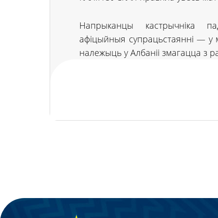
Напрыканцы кастрычніка па
афіцыйныя супрацьстаянні — у 
належыць у Албаніі змагацца з ра