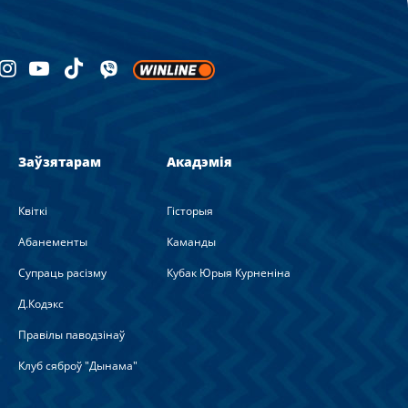
Заўзятарам
Акадэмія
Квіткі
Гісторыя
Абанементы
Каманды
Супраць расізму
Кубак Юрыя Курненіна
Д.Кодэкс
Правілы паводзінаў
Клуб сяброў "Дынама"