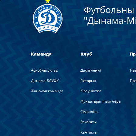
Футбольны 
"Дынама-Мi
Каманда
Клуб
Пр
Асноўны склад
Дасягненні
На
Дынама-БДУФК
Гісторыя
Прэ
Жаночая каманда
Кіраўніцтва
Фундатары і партнёры
Сімволіка
Рэквізіты
Кантакты