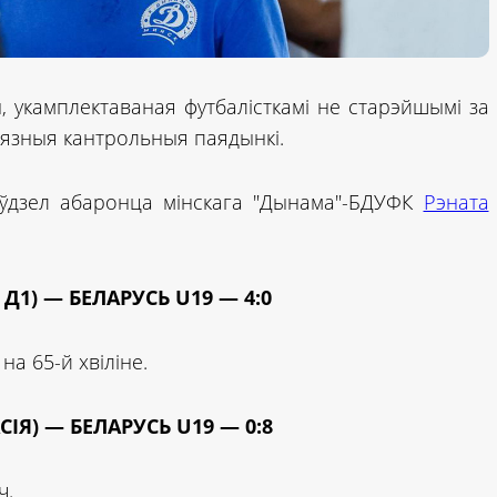
 укамплектаваная футбалісткамі не старэйшымі за
ыязныя кантрольныя паядынкі.
ўдзел абаронца мінскага "Дынама"-БДУФК
Рэната
 Д1) — БЕЛАРУСЬ U19 — 4:0
а 65-й хвіліне.
АСІЯ) — БЕЛАРУСЬ U19 — 0:8
ч.