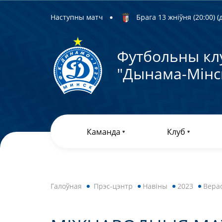
Наступны матч
Брага 13 жніўня (20:00) (д
Футбольны кл
"Дынама-Мiнс
Каманда
Клуб
Галоўная
Прэс-цэнтр
Навiны
2023
Вера