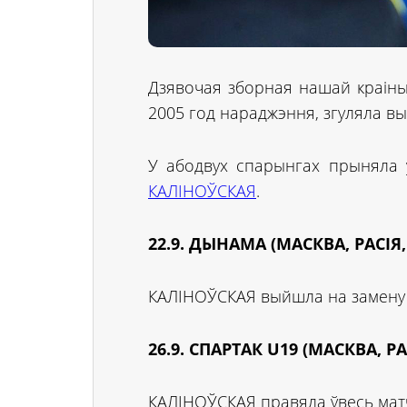
Дзявочая зборная нашай краіны,
2005 год нараджэння, згуляла в
У абодвух спарынгах прыняла 
КАЛІНОЎСКАЯ
.
22.9. ДЫНАМА (МАСКВА, РАСІЯ,
КАЛІНОЎСКАЯ выйшла на замену н
26.9. СПАРТАК U19 (МАСКВА, Р
КАЛІНОЎСКАЯ правяла ўвесь мат