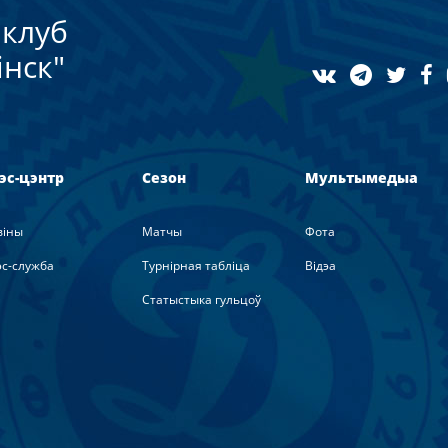
клуб
нск"
эс-цэнтр
Сезон
Мультымедыа
вiны
Матчы
Фота
с-служба
Турнірная табліца
Вiдэа
Статыстыка гульцоў