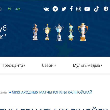
)
Live
уб
к"
Прэс-цэнтр
Сезон
Мультымедыа
сень
МІЖНАРОДНЫЯ МАТЧЫ РЭНАТЫ КАЛІНОЎСКАЙ