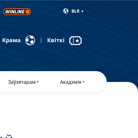
BLR
Крама
Квіткі
Заўзятарам
Акадэмія