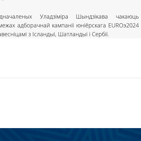
дначаленых Уладзіміра Шындзікава чакаюць
межах адборачнай кампаніі юніёрскага EUROэ2024
весніцамі з Ісландыі, Шатландыі і Сербіі.