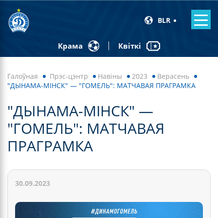
BLR
Квіткі
Крама
Галоўная
Прэс-цэнтр
Навiны
2023
Верасень
"ДЫНАМА-МІНСК" — "ГОМЕЛЬ": МАТЧАВАЯ ПРАГРАМКА
"ДЫНАМА-МІНСК" —
"ГОМЕЛЬ": МАТЧАВАЯ
ПРАГРАМКА
30.09.2023