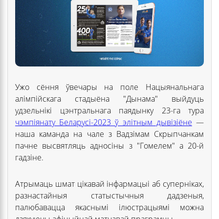
Ужо сёння ўвечары на поле Нацыянальнага
алімпійскага стадыёна "Дынама" выйдуць
удзельнікі цэнтральнага паядынку 23-га тура
чэмпіянату Беларусі-2023 ў элітным дывізіёне
—
наша каманда на чале з Вадзімам Скрыпчанкам
пачне высвятляць адносіны з "Гомелем" а 20-й
гадзіне.
Атрымаць шмат цікавай інфармацыі аб суперніках,
разнастайныя статыстычныя дадзеныя,
палюбавацца якаснымі ілюстрацыямі можна
дзякуючы афіцыйнай матчавай праграмцы.