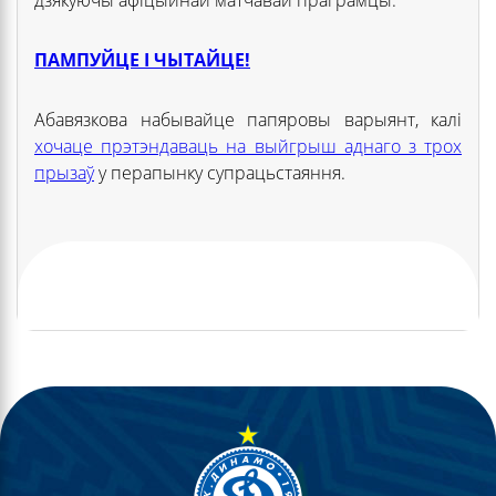
ПАМПУЙЦЕ І ЧЫТАЙЦЕ!
Абавязкова набывайце папяровы варыянт, калі
хочаце прэтэндаваць на выйгрыш аднаго з трох
прызаў
у перапынку супрацьстаяння.