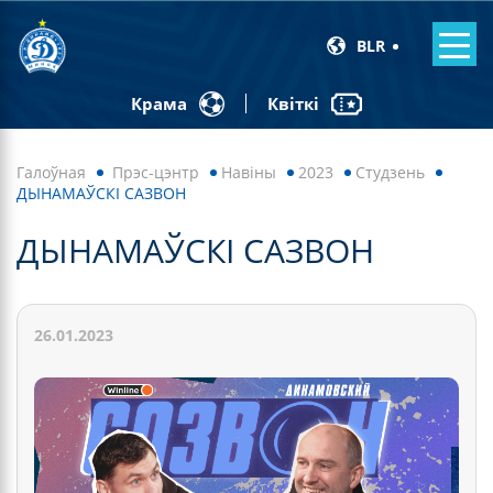
BLR
Квіткі
Крама
Галоўная
Прэс-цэнтр
Навiны
2023
Студзень
ДЫНАМАЎСКІ САЗВОН
ДЫНАМАЎСКІ САЗВОН
26.01.2023