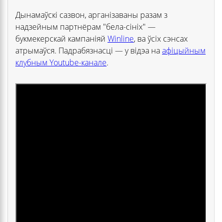
Дынамаўскі сазвон, арганізаваны разам з
надзейным партнёрам "бела-сініх" —
букмекерскай кампаніяй
Winline
, ва ўсіх сэнсах
атрымаўся. Падрабязнасці — у відэа на
афіцыйным
клубным Youtube-канале
.