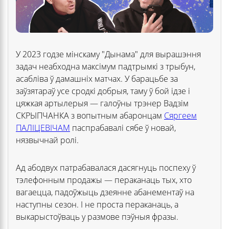
У 2023 годзе мінскаму "Дынама" для вырашэння
задач неабходна максімум падтрымкі з трыбун,
асабліва ў дамашніх матчах. У барацьбе за
заўзятараў усе сродкі добрыя, таму ў бой ідзе і
цяжкая артылерыя — галоўны трэнер Вадзім
СКРЫПЧАНКА з вопытным абаронцам
Сяргеем
ПАЛІЦЕВІЧАМ
паспрабавалі сябе ў новай,
нязвычнай ролі.
Ад абодвух патрабавалася дасягнуць поспеху ў
тэлефонным продажы — пераканаць тых, хто
вагаецца, падоўжыць дзеянне абанементаў на
наступны сезон. І не проста пераканаць, а
выкарыстоўваць у размове пэўныя фразы.