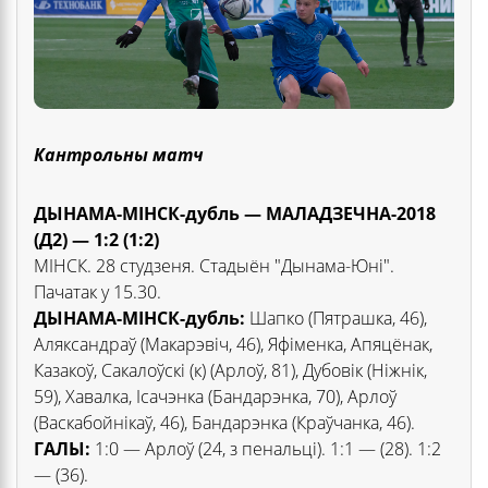
Кантрольны матч
ДЫНАМА-МІНСК-дубль — МАЛАДЗЕЧНА-2018
(Д2) — 1:2 (1:2)
МІНСК. 28 студзеня. Стадыён "Дынама-Юні".
Пачатак у 15.30.
ДЫНАМА-МІНСК-дубль:
Шапко (Пятрашка, 46),
Аляксандраў (Макарэвіч, 46), Яфіменка, Апяцёнак,
Казакоў, Сакалоўскі (к) (Арлоў, 81), Дубовік (Ніжнік,
59), Хавалка, Ісачэнка (Бандарэнка, 70), Арлоў
(Васкабойнікаў, 46), Бандарэнка (Краўчанка, 46).
ГАЛЫ:
1:0 — Арлоў (24, з пенальці). 1:1 — (28). 1:2
— (36).