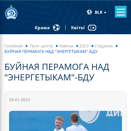
BLR
Квіткі
Крама
Галоўная
Прэс-цэнтр
Навiны
2023
Студзень
БУЙНАЯ ПЕРАМОГА НАД "ЭНЕРГЕТЫКАМ"-БДУ
БУЙНАЯ ПЕРАМОГА НАД
"ЭНЕРГЕТЫКАМ"-БДУ
28.01.2023