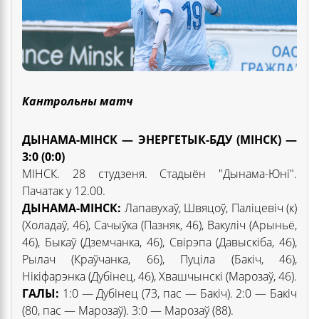
Кантрольны матч
ДЫНАМА-МІНСК — ЭНЕРГЕТЫК-БДУ (МІНСК) —
3:0 (0:0)
МІНСК. 28 студзеня. Стадыён "Дынама-Юні".
Пачатак у 12.00.
ДЫНАМА-МІНСК:
Лапавухаў, Швяцоў, Паліцевіч (к)
(Холадаў, 46), Сачыўка (Пазняк, 46), Вакуліч (Арыньё,
46), Быкаў (Дземчанка, 46), Свірэпа (Давыскіба, 46),
Рылач (Краўчанка, 66), Пуціла (Бакіч, 46),
Нікіфарэнка (Дубінец, 46), Хвашчынскі (Марозаў, 46).
ГАЛЫ:
1:0 — Дубінец (73, пас — Бакіч). 2:0 — Бакіч
(80, пас — Марозаў). 3:0 — Марозаў (88).