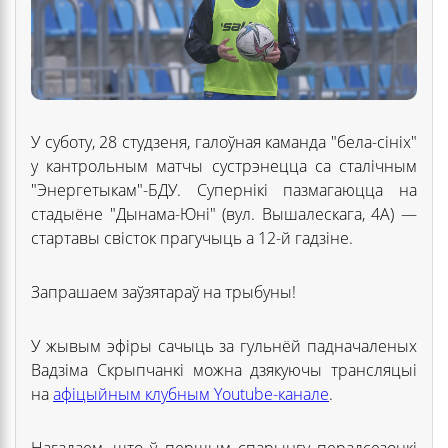
У суботу, 28 студзеня, галоўная каманда "бела-сініх"
у кантрольным матчы сустрэнецца са сталічным
"Энергетыкам"-БДУ. Супернікі пазмагаюцца на
стадыёне "Дынама-Юні" (вул. Вышалескага, 4А) —
стартавы свісток прагучыць а 12-й гадзіне.
Запрашаем заўзятараў на трыбуны!
У жывым эфіры сачыць за гульнёй падначаленых
Вадзіма Скрыпчанкі можна дзякуючы трансляцыі
на
афіцыйным клубным Youtube-канале
.
Нагадаем, што ў першым спарынгу перадсезонкі