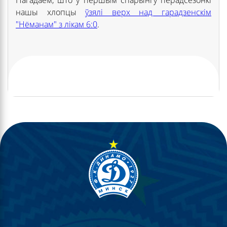
нашы хлопцы
ўзялі верх над гарадзенскім
"Нёманам" з лікам 6:0
.