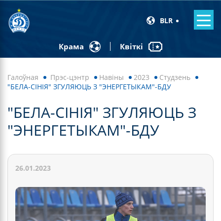
BLR
Квіткі
Крама
Галоўная
Прэс-цэнтр
Навiны
2023
Студзень
"БЕЛА-СІНІЯ" ЗГУЛЯЮЦЬ З "ЭНЕРГЕТЫКАМ"-БДУ
"БЕЛА-СІНІЯ" ЗГУЛЯЮЦЬ З
"ЭНЕРГЕТЫКАМ"-БДУ
26.01.2023