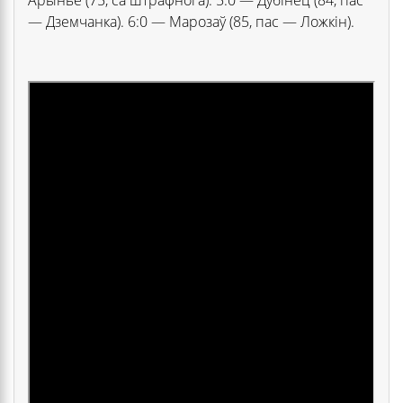
— Дземчанка). 6:0 — Марозаў (85, пас — Ложкін).