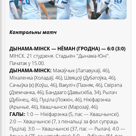
Кантрольны матч
ДЫНАМА-МІНСК — НЁМАН (ГРОДНА) — 6:0 (3:0)
МІНСК. 21 студзеня. Стадыён "Дынама-Юні".
Пачатак у 15.00.
ДЫНАМА-МІНСК:
Макаўчык (Лапавухаў, 46),
Міхаленка (Холадаў, 46), Швяцоў (Дубатоўка, 46),
Сачыўка (к) (Коўш, 46), Вакуліч (Пазняк, 46), Свірэпа
(Дземчанка, 46), Бандааго (Давыскіба, 34), Рылач
(Дубінец, 46), Пуціла (Ложкін, 46), Нікіфарэнка
(Арыньё, 46), Хвашчынскі (Марозаў, 46).
ГАЛЫ:
1:0 — Нікіфарэнка (5, пас — Хвашчынскі).
2:0 — Хвашчынскі (7, з пенальці за фол супраць
Пуціла). 3:0 — Хвашчынскі (37, пас — Рылач). 4:0 —
Арыньё (75, са штрафнога). 5:0 — Дубінец (84, пас