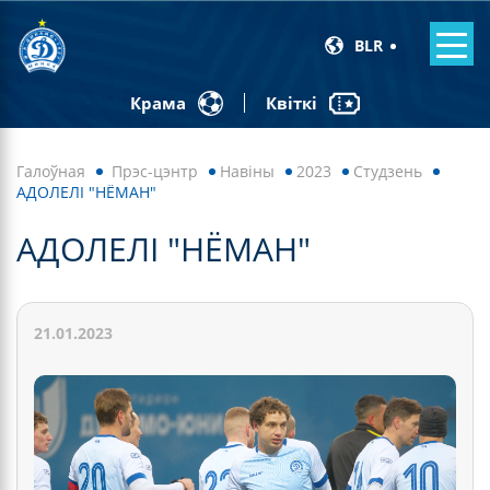
BLR
Квіткі
Крама
Галоўная
Прэс-цэнтр
Навiны
2023
Студзень
АДОЛЕЛІ "НЁМАН"
АДОЛЕЛІ "НЁМАН"
21.01.2023