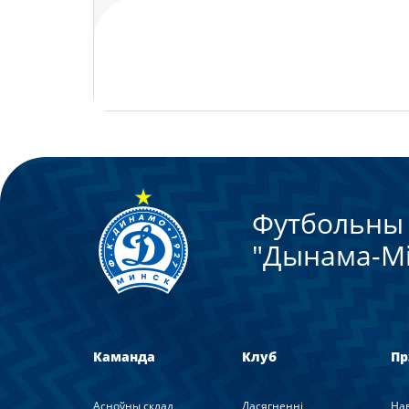
Футбольны 
"Дынама-Мi
Каманда
Клуб
Пр
Асноўны склад
Дасягненні
На