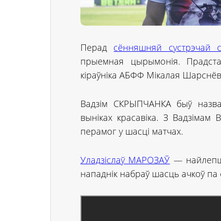
Перад
сённяшняй сустрэчай ст
прыемная цырымонія. Прадста
кіраўніка АБФФ Мікалая Шарснёв
Вадзім СКРЫПЧАНКА быў назва
выніках красавіка. З Вадзімам В
перамог у шасці матчах.
Уладзіслаў МАРОЗАЎ
— найлепшы
нападнік набраў шасць ачкоў па с