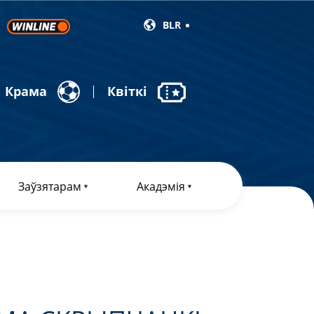
BLR
Крама
Квіткі
Заўзятарам
Акадэмія