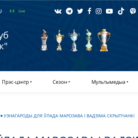
)
Live
уб
к"
Прэс-цэнтр
Сезон
Мультымедыа
УЗНАГАРОДЫ ДЛЯ ЎЛАДА МАРОЗАВА І ВАДЗІМА СКРЫПЧАНКІ