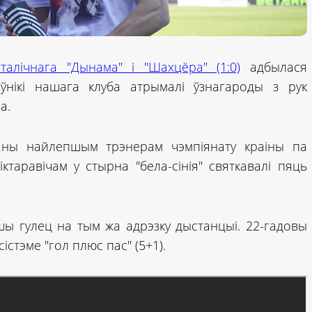
алічнага "Дынама" і "Шахцёра" (1:0)
адбылася
ўнікі нашага клуба атрымалі ўзнагароды з рук
а.
ны найлепшым трэнерам чэмпіянату краіны па
іктаравічам у стырна "бела-сінія" святкавалі пяць
 гулец на тым жа адрэзку дыстанцыі. 22-гадовы
істэме "гол плюс пас" (5+1).