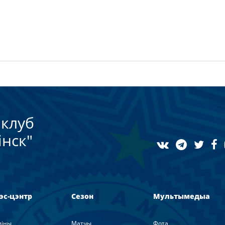
клуб
нск"
эс-цэнтр
Сезон
Мультымедыа
вiны
Матчы
Фота