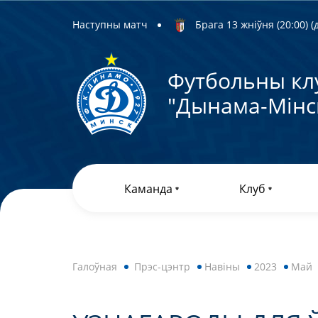
Наступны матч
Брага 13 жніўня (20:00) (д
Футбольны кл
"Дынама-Мiнс
Каманда
Клуб
Галоўная
Прэс-цэнтр
Навiны
2023
Май