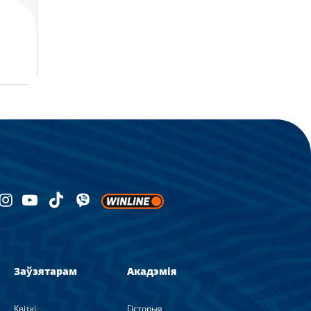
Заўзятарам
Акадэмія
Квіткі
Гісторыя