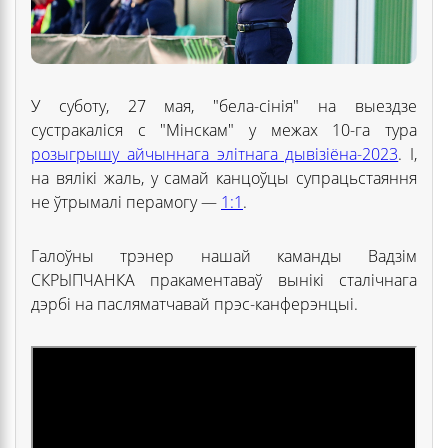
У суботу, 27 мая, "бела-сінія" на выездзе
сустракаліся с "Мінскам" у межах 10-га тура
розыгрышу айчыннага элітнага дывізіёна-2023
. І,
на вялікі жаль, у самай канцоўцы супрацьстаяння
не ўтрымалі перамогу —
1:1
.
Галоўны трэнер нашай каманды Вадзім
СКРЫПЧАНКА пракаментаваў вынікі сталічнага
дэрбі на пасляматчавай прэс-канферэнцыі.