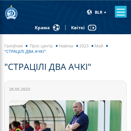
BLR
Квіткі
Крама
Галоўная
Прэс-цэнтр
Навiны
2023
Май
"СТРАЦІЛІ ДВА АЧКІ"
"СТРАЦІЛІ ДВА АЧКІ"
28.05.2023