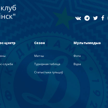
клуб
нск"
эс-цэнтр
Сезон
Мультымедыа
вiны
Матчы
Фота
с-служба
Турнірная табліца
Вiдэа
Статыстыка гульцоў