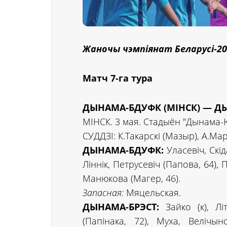
Жаночы чэмпіянат Беларусі-20
Матч 7-га тура
ДЫНАМА-БДУФК (МІНСК) — ДЫН
МІНСК. 3 мая. Стадыён "Дынама-Юн
СУДДЗІ: К.Такарскі (Мазыр), А.Ма
ДЫНАМА-БДУФК:
Уласевіч, Скід
Ліннік, Петрусевіч (Папова, 64), П
Манюкова (Магер, 46).
Запасная:
Мяцельская.
ДЫНАМА-БРЭСТ:
Зайко (к), Лі
(Папінака, 72), Муха, Велічын