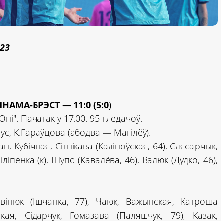
23
АМА-БРЭСТ — 11:0 (5:0)
і". Пачатак у 17.00. 95 гледачоў.
рус, К.Гараўцова (абодва — Магілёў).
ан, Кубічная, Сітнікава (Каліноўская, 64), Слясарчык,
іліпенка (к), Шупо (Кавалёва, 46), Валюк (Дудко, 46),
твінюк (Ішчанка, 77), Чаюк, Важынская, Катроша
ская, Сідарчук, Гомазава (Паляшчук, 79), Казак,