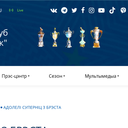
)
Live
уб
к"
Прэс-цэнтр
Сезон
Мультымедыа
АДОЛЕЛІ СУПЕРНІЦ З БРЭСТА