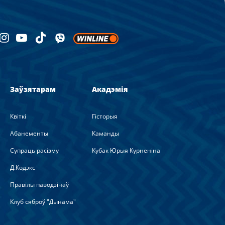
Заўзятарам
Акадэмія
Квіткі
Гісторыя
Абанементы
Каманды
Супраць расізму
Кубак Юрыя Курненіна
Д.Кодэкс
Правілы паводзінаў
Клуб сяброў "Дынама"