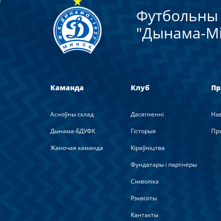
Футбольны 
"Дынама-Мi
Каманда
Клуб
Пр
Асноўны склад
Дасягненні
На
Дынама-БДУФК
Гісторыя
Прэ
Жаночая каманда
Кіраўніцтва
Фундатары і партнёры
Сімволіка
Рэквізіты
Кантакты