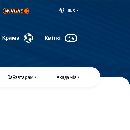
BLR
Крама
Квіткі
Заўзятарам
Акадэмія