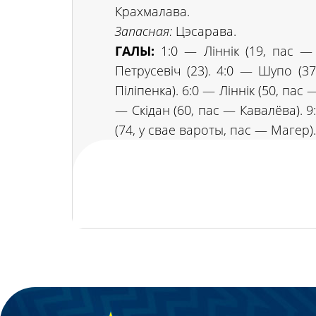
Крахмалава.
Запасная:
Цэсарава.
ГАЛЫ:
1:0 — Ліннік (19, пас —
Петрусевіч (23). 4:0 — Шупо (3
Піліпенка). 6:0 — Ліннік (50, пас 
— Скідан (60, пас — Кавалёва). 9
(74, у свае вароты, пас — Магер).