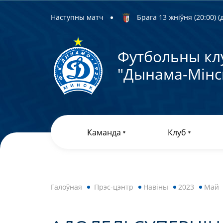
Наступны матч
Брага 13 жніўня (20:00) (д
Футбольны кл
"Дынама-Мiнс
Каманда
Клуб
Галоўная
Прэс-цэнтр
Навiны
2023
Май