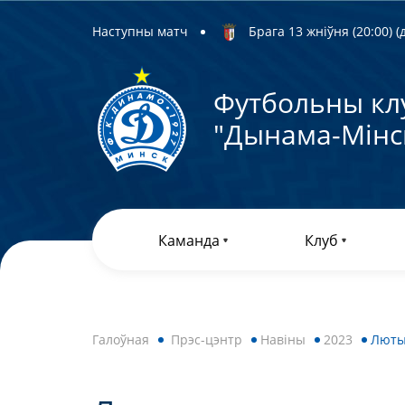
Наступны матч
Брага 13 жніўня (20:00) (д
Футбольны кл
"Дынама-Мiнс
Каманда
Клуб
Галоўная
Прэс-цэнтр
Навiны
2023
Лют