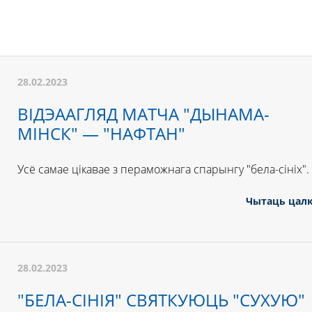
28.02.2023
ВІДЭААГЛЯД МАТЧА "ДЫНАМА-
МІНСК" — "НАФТАН"
Усё самае цікавае з пераможнага спарынгу "бела-сініх".
Чытаць цал
28.02.2023
"БЕЛА-СІНІЯ" СВЯТКУЮЦЬ "СУХУЮ"