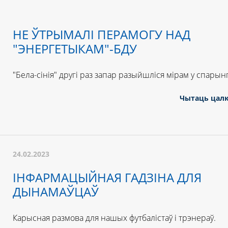
НЕ ЎТРЫМАЛІ ПЕРАМОГУ НАД
"ЭНЕРГЕТЫКАМ"-БДУ
"Бела-сінія" другі раз запар разыйшліся мірам у спарынг
Чытаць цал
24.02.2023
ІНФАРМАЦЫЙНАЯ ГАДЗІНА ДЛЯ
ДЫНАМАЎЦАЎ
Карысная размова для нашых футбалістаў і трэнераў.