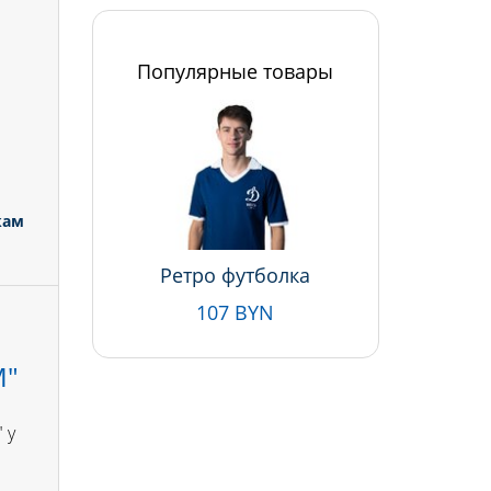
Популярные товары
кам
Ретро футболка
107 BYN
М"
 у