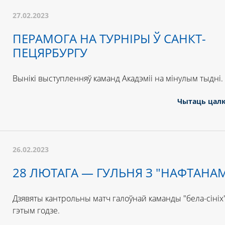
27.02.2023
ПЕРАМОГА НА ТУРНІРЫ Ў САНКТ-
ПЕЦЯРБУРГУ
Вынікі выступленняў каманд Акадэміі на мінулым тыдні.
Чытаць цал
26.02.2023
28 ЛЮТАГА — ГУЛЬНЯ З "НАФТАНА
Дзявяты кантрольны матч галоўнай каманды "бела-сініх"
гэтым годзе.