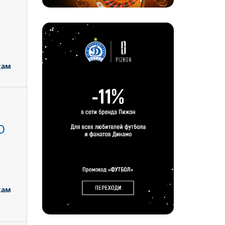
кам
Ю
кам