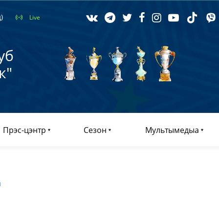
)
Live
уб
к"
Прэс-цэнтр
Сезон
Мультымедыа
ы