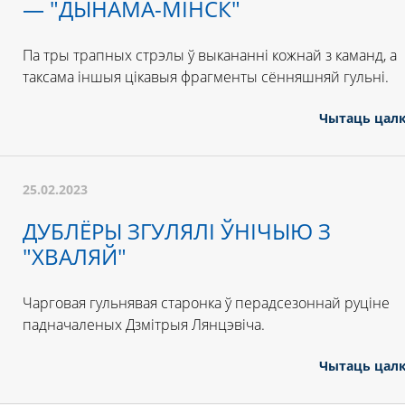
— "ДЫНАМА-МІНСК"
Па тры трапных стрэлы ў выкананні кожнай з каманд, а
таксама іншыя цікавыя фрагменты сённяшняй гульні.
Чытаць цал
25.02.2023
ДУБЛЁРЫ ЗГУЛЯЛІ ЎНІЧЫЮ З
"ХВАЛЯЙ"
Чарговая гульнявая старонка ў перадсезоннай руціне
падначаленых Дзмітрыя Лянцэвіча.
Чытаць цал