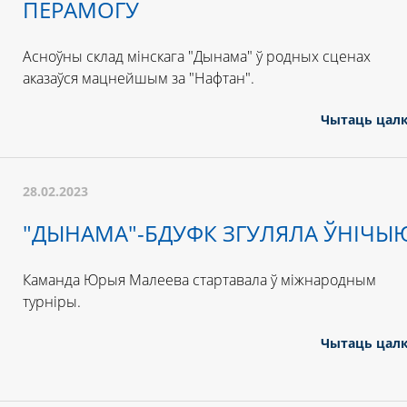
ПЕРАМОГУ
Асноўны склад мінскага "Дынама" ў родных сценах
аказаўся мацнейшым за "Нафтан".
Чытаць цал
28.02.2023
"ДЫНАМА"-БДУФК ЗГУЛЯЛА ЎНІЧЫ
Каманда Юрыя Малеева стартавала ў міжнародным
турніры.
Чытаць цал