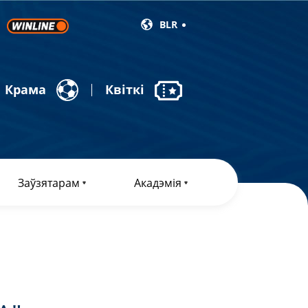
BLR
Крама
Квіткі
Заўзятарам
Акадэмія