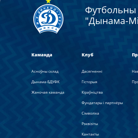
Футбольны 
"Дынама-Мi
Каманда
Клуб
Пр
Асноўны склад
Дасягненні
На
Дынама-БДУФК
Гісторыя
Прэ
Жаночая каманда
Кіраўніцтва
Фундатары і партнёры
Сімволіка
Рэквізіты
Кантакты