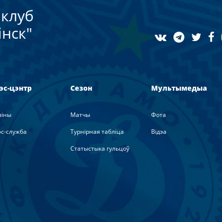
клуб
нск"
эс-цэнтр
Сезон
Мультымедыа
вiны
Матчы
Фота
с-служба
Турнірная табліца
Вiдэа
Статыстыка гульцоў