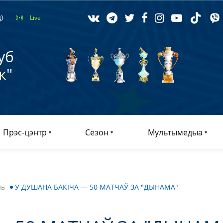
)
Live
уб
к"
Прэс-цэнтр
Сезон
Мультымедыа
нь
У ДУШАНА БАКІЧА — 50 МАТЧАЎ ЗА "ДЫНАМА"