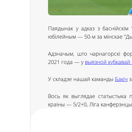
Паядынак у адказ з баснійскім 
юбілейным — 50-м за мінскае "Д
Адзначым, што чарнагорскі фор
2021 года — у
выязной кубкавай 
У складзе нашай каманды
Бакіч
з
Вось як выглядае статыстыка п
краіны — 5/2+0, Ліга канферэнцы