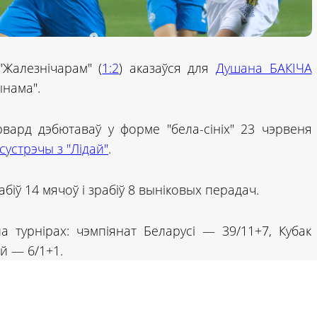
"Жалезнічарам" (
1:2
) аказаўся для
Душана БАКІЧА
ынама".
вард дэбютаваў у форме "бела-сініх" 23 чэрвеня
сустрэчы з "Лідай"
.
абіў 14 мячоў і зрабіў 8 выніковых перадач.
а турнірах: чэмпіянат Беларусі — 39/11+7, Кубак
й — 6/1+1.