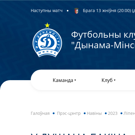
Наступны матч
Брага 13 жніўня (20:00) (д
Футбольны кл
"Дынама-Мiнс
Каманда
Клуб
Галоўная
Прэс-цэнтр
Навiны
2023
Ліпе