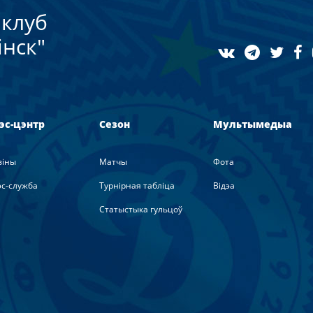
клуб
нск"
эс-цэнтр
Сезон
Мультымедыа
вiны
Матчы
Фота
с-служба
Турнірная табліца
Вiдэа
Статыстыка гульцоў