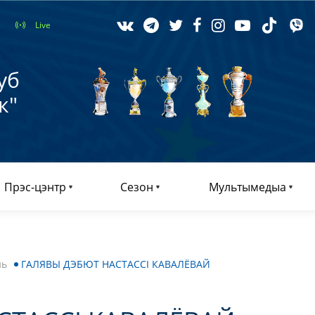
Live
уб
к"
Прэс-цэнтр
Сезон
Мультымедыа
нь
ГАЛЯВЫ ДЭБЮТ НАСТАССІ КАВАЛЁВАЙ