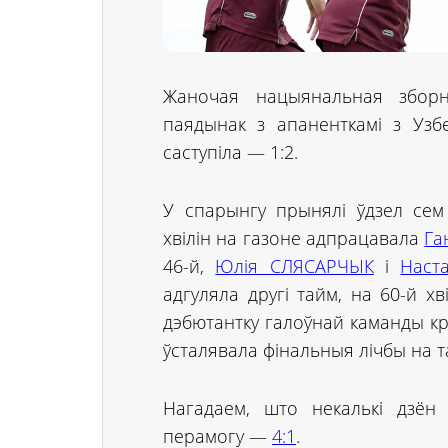
Жаночая нацыянальная зборн
паядынак з апаненткамі з Узбе
саступіла — 1:2.
У спарынгу прынялі ўдзел сем 
хвілін на газоне адпрацавала
Га
46-й,
Юлія СЛЯСАРЧЫК
і
Наст
адгуляла другі тайм, на 60-й хв
дэбютантку галоўнай каманды к
ўсталявала фінальныя лічбы на т
Нагадаем, што некалькі дзён
перамогу —
4:1
.