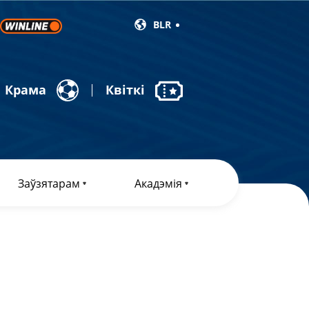
BLR
Крама
Квіткі
Заўзятарам
Акадэмія