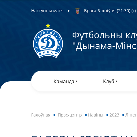
Наступны матч
Брага 6 жніўня (21:30) (г)
Футбольны кл
"Дынама-Мiнс
Каманда
Клуб
Галоўная
Прэс-цэнтр
Навiны
2023
Ліпе