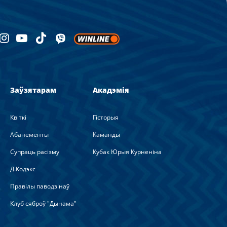
Заўзятарам
Акадэмія
Квіткі
Гісторыя
Абанементы
Каманды
Супраць расізму
Кубак Юрыя Курненіна
Д.Кодэкс
Правілы паводзінаў
Клуб сяброў "Дынама"