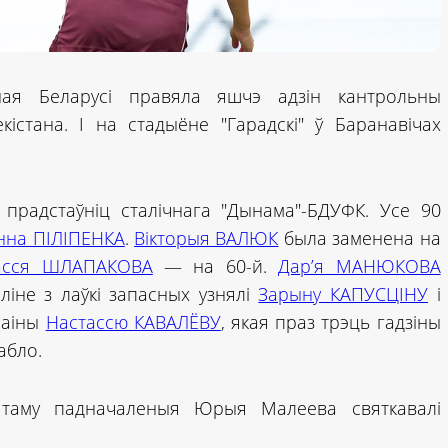
ая Беларусі правяла яшчэ адзін кантрольны
кістана. І на стадыёне "Гарадскі" ў Баранавічах
прадстаўніц сталічнага "Дынама"-БДУФК. Усе 90
нна ПІЛІПЕНКА
.
Вікторыя ВАЛЮК
была заменена на
асся ШЛАПАКОВА
— на 60-й.
Дар’я МАНЮКОВА
іліне з лаўкі запасных узнялі
Зарыну КАПУСЦІНУ
і
раіны
Настассю КАВАЛЁВУ
, якая праз трэць гадзіны
абло.
 таму падначаленыя Юрыя Малеева святкавалі