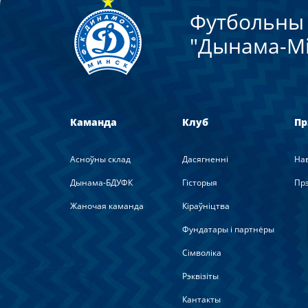
Футбольны 
"Дынама-Мi
Каманда
Клуб
Пр
Асноўны склад
Дасягненні
На
Дынама-БДУФК
Гісторыя
Прэ
Жаночая каманда
Кіраўніцтва
Фундатары і партнёры
Сімволіка
Рэквізіты
Кантакты