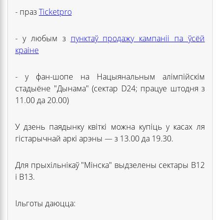
- праз
Ticketpro
- у любым з
пунктаў продажу кампаніі па ўсёй
краіне
- у фан-шопе на Нацыянальным алімпійскім
стадыёне "Дынама" (сектар D24; працуе штодня з
11.00 да 20.00)
У дзень паядынку квіткі можна купіць у касах ля
гістарычнай аркі арэны — з 13.00 да 19.30.
Для прыхільнікаў "Мінска" выдзелены сектары B12
і В13.
Ільготы даюцца: