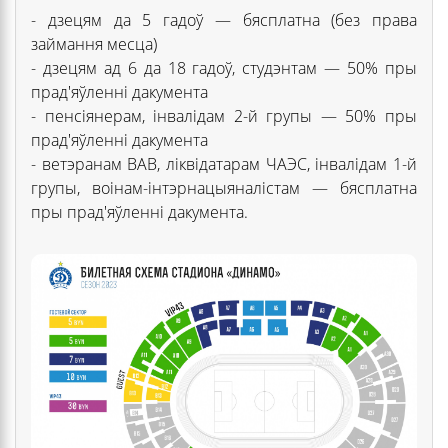
- дзецям да 5 гадоў — бясплатна (без права
займання месца)
- дзецям ад 6 да 18 гадоў, студэнтам — 50% пры
прад'яўленні дакумента
- пенсіянерам, інвалідам 2-й групы — 50% пры
прад'яўленні дакумента
- ветэранам ВАВ, ліквідатарам ЧАЭС, інвалідам 1-й
групы, воінам-інтэрнацыяналістам — бясплатна
пры прад'яўленні дакумента.