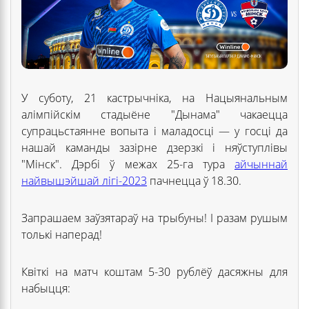
У суботу, 21 кастрычніка, на Нацыянальным
алімпійскім стадыёне "Дынама" чакаецца
супрацьстаянне вопыта і маладосці — у госці да
нашай каманды зазірне дзерзкі і няўступлівы
"Мінск". Дэрбі ў межах 25-га тура
айчыннай
найвышэйшай лігі-2023
пачнецца ў 18.30.
Запрашаем заўзятараў на трыбуны! І разам рушым
толькі наперад!
Квіткі на матч коштам 5-30 рублёў дасяжны для
набыцця: