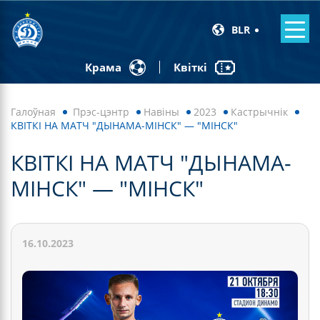
BLR
Квіткі
Крама
Галоўная
Прэс-цэнтр
Навiны
2023
Кастрычнік
КВІТКІ НА МАТЧ "ДЫНАМА-МІНСК" — "МІНСК"
КВІТКІ НА МАТЧ "ДЫНАМА-
МІНСК" — "МІНСК"
16.10.2023