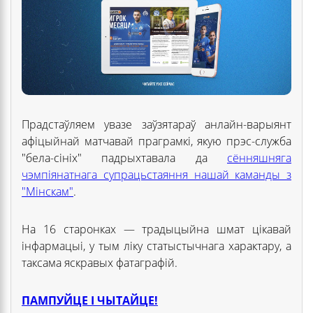
Прадстаўляем увазе заўзятараў анлайн-варыянт
афіцыйнай матчавай праграмкі, якую прэс-служба
"бела-сініх" падрыхтавала да
сённяшняга
чэмпіянатнага супрацьстаяння нашай каманды з
"Мінскам"
.
На 16 старонках — традыцыйна шмат цікавай
інфармацыі, у тым ліку статыстычнага характару, а
таксама яскравых фатаграфій.
ПАМПУЙЦЕ І ЧЫТАЙЦЕ!