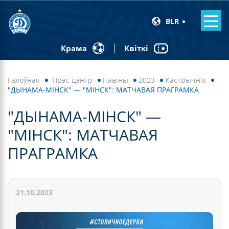
BLR
Квіткі
Крама
Галоўная
Прэс-цэнтр
Навiны
2023
Кастрычнік
"ДЫНАМА-МІНСК" — "МІНСК": МАТЧАВАЯ ПРАГРАМКА
"ДЫНАМА-МІНСК" —
"МІНСК": МАТЧАВАЯ
ПРАГРАМКА
21.10.2023