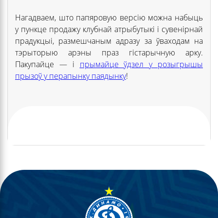
Нагадваем, што папяровую версію можна набыць
у пункце продажу клубнай атрыбутыкі і сувенірнай
прадукцыі, размешчаным адразу за ўваходам на
тэрыторыю арэны праз гістарычную арку.
Пакупайце — і
прымайце ўдзел у розыгрышы
прызоў у перапынку паядынку
!