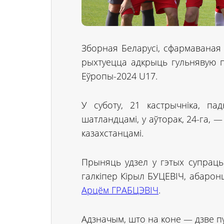
Зборная Беларусі, сфармаваная
рыхтуецца адкрыць гульнявую п
Еўропы-2024 U17.
У суботу, 21 кастрычніка, па
шатландцамі, у аўторак, 24-га, — 
казахстанцамі.
Прыняць удзел у гэтых супраць
галкіпер Кірыл БУЦЕВІЧ, абаро
Арцём ГРАБЦЭВІЧ
.
Адзначым, што на коне — дзве пуц