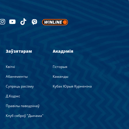
Заўзятарам
Акадэмія
Квіткі
Гісторыя
Абанементы
Каманды
Супраць расізму
Кубак Юрыя Курненіна
Д.Кодэкс
Правілы паводзінаў
Клуб сяброў "Дынама"