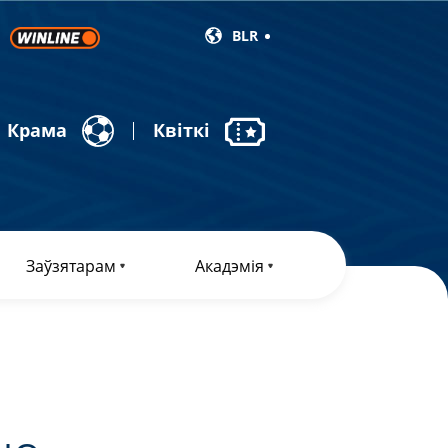
BLR
Крама
Квіткі
Заўзятарам
Акадэмія