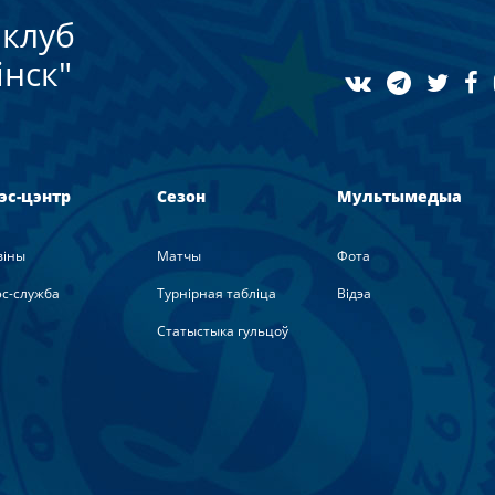
клуб
нск"
эс-цэнтр
Сезон
Мультымедыа
вiны
Матчы
Фота
с-служба
Турнірная табліца
Вiдэа
Статыстыка гульцоў