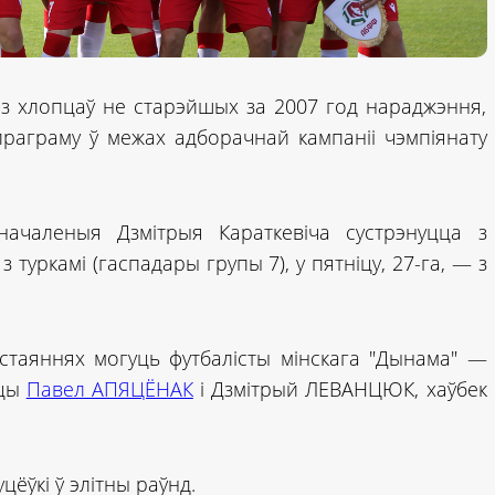
 з хлопцаў не старэйшых за 2007 год нараджэння,
раграму ў межах адборачнай кампаніі чэмпіянату
дначаленыя Дзмітрыя Караткевіча сустрэнуцца з
з туркамі (гаспадары групы 7), у пятніцу, 27-га, — з
стаяннях могуць футбалісты мінскага "Дынама" —
нцы
Павел АПЯЦЁНАК
і Дзмітрый ЛЕВАНЦЮК, хаўбек
ёўкі ў элітны раўнд.