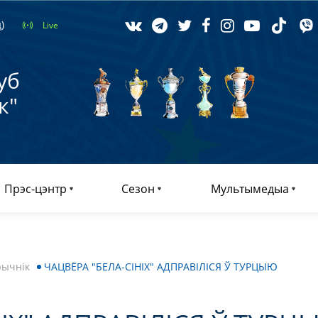
)
Live
уб
к"
Прэс-цэнтр
Сезон
Мультымедыа
рычнік
ЧАЦВЁРА "БЕЛА-СІНІХ" АДПРАВІЛІСЯ Ў ТУРЦЫЮ