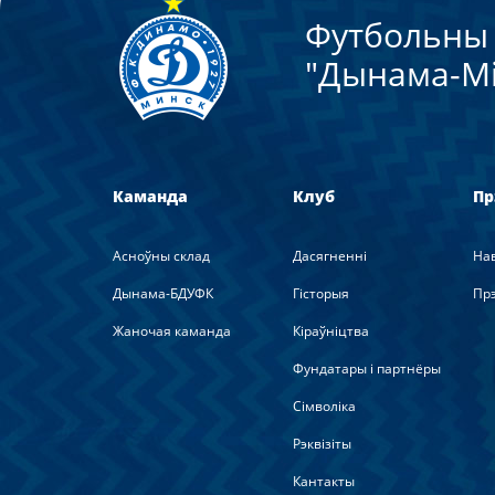
Футбольны 
"Дынама-Мi
Каманда
Клуб
Пр
Асноўны склад
Дасягненні
На
Дынама-БДУФК
Гісторыя
Прэ
Жаночая каманда
Кіраўніцтва
Фундатары і партнёры
Сімволіка
Рэквізіты
Кантакты