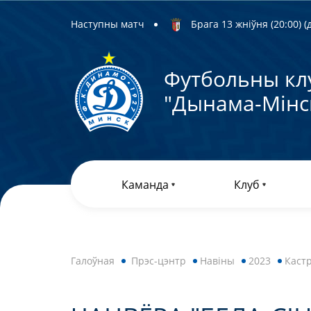
Наступны матч
Брага 13 жніўня (20:00) (д
Футбольны кл
"Дынама-Мiнс
Каманда
Клуб
Галоўная
Прэс-цэнтр
Навiны
2023
Каст