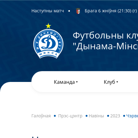
Наступны матч
Брага 6 жніўня (21:30) (г)
Футбольны кл
"Дынама-Мiнс
Каманда
Клуб
Галоўная
Прэс-цэнтр
Навiны
2023
Чэрв