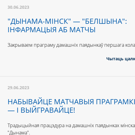
30.06.2023
"ДЫНАМА-МІНСК" — "БЕЛШЫНА":
ІНФАРМАЦЫЯ АБ МАТЧЫ
Закрываем праграму дамашніх паядынкаў першага кола
Чытаць цал
29.06.2023
НАБЫВАЙЦЕ МАТЧАВЫЯ ПРАГРАМК
— І ВЫЙГРАВАЙЦЕ!
Традыцыйная працэдура на дамашніх паядынках мінска
"Дынама".