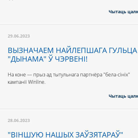
Чытаць цал
29.06.2023
ВЫЗНАЧАЕМ НАЙЛЕПШАГА ГУЛЬЦА
"ДЫНАМА" Ў ЧЭРВЕНІ!
На коне — прыз ад тытульнага партнёра "бела-сініх"
кампаніі Winline.
Чытаць цал
28.06.2023
"ВІНШУЮ НАШЫХ ЗАЎЗЯТАРАЎ"