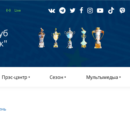
Live
уб
к"
Прэс-цэнтр
Сезон
Мультымедыа
ень