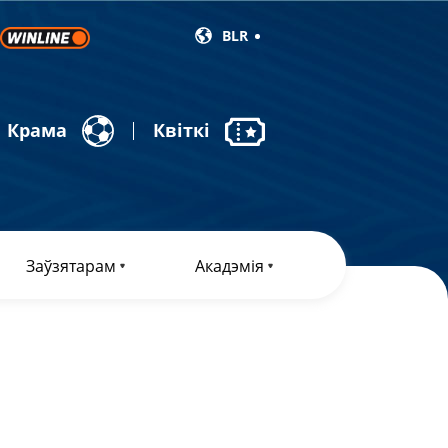
BLR
Крама
Квіткі
Заўзятарам
Акадэмія