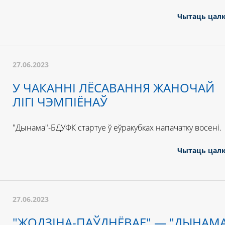
Чытаць цал
27.06.2023
У ЧАКАННІ ЛЁСАВАННЯ ЖАНОЧАЙ
ЛІГІ ЧЭМПІЁНАЎ
"Дынама"-БДУФК стартуе ў еўракубках напачатку восені.
Чытаць цал
27.06.2023
"ЖОДЗІНА-ПАЎДНЁВАЕ" — "ДЫНАМА