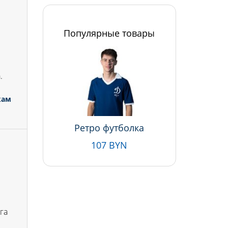
Популярные товары
.
кам
Ретро футболка
107 BYN
І
га