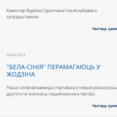
Каментар Вадзіма Скрыпчанкі пасля кубкавага
супрацьстаяння.
Чытаць цал
28.06.2023
"БЕЛА-СІНІЯ" ПЕРАМАГАЮЦЬ У
ЖОДЗІНА
Наша галоўная каманда стартавала ў новым розыгрыш
другога па значнасці нацыянальнага турніру.
Чытаць цал