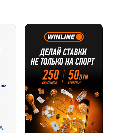
Й
кам
А