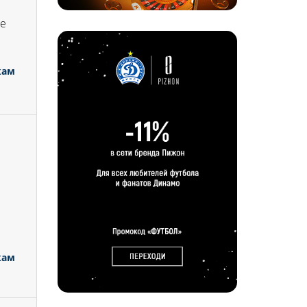
не
кам
.
кам