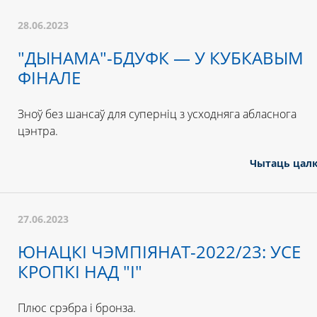
28.06.2023
"ДЫНАМА"-БДУФК — У КУБКАВЫМ
ФІНАЛЕ
Зноў без шансаў для суперніц з усходняга абласнога
цэнтра.
Чытаць цал
27.06.2023
ЮНАЦКІ ЧЭМПІЯНАТ-2022/23: УСЕ
КРОПКІ НАД "І"
Плюс срэбра і бронза.