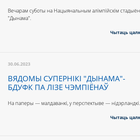
Вечарам суботы на Нацыянальным алімпійскім стадыё
"Дынама".
Чытаць цал
30.06.2023
ВЯДОМЫ СУПЕРНІКІ "ДЫНАМА"-
БДУФК ПА ЛІЗЕ ЧЭМПІЁНАЎ
На паперы — малдаванкі, у перспектыве — нідэрландкі
Чытаць цал