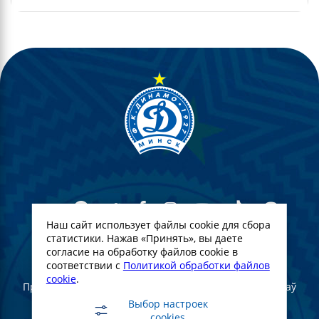
Наш сайт использует файлы cookie для сбора
статистики. Нажав «Принять», вы даете
согласие на обработку файлов cookie в
© Футбольны клуб Дынама-Мінск. 2022
соответствии с
Политикой обработки файлов
cookie
.
Пры поўным або частковым выкарыстанні матэрыялаў
спасылка на афіцыйны сайт ФК "Дынама-Мінск"
Выбор настроек
абавязковая
cookies