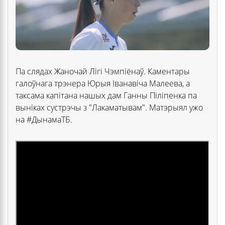
Па слядах Жаночай Лігі Чэмпіёнаў. Каментары
галоўнага трэнера Юрыя Іванавіча Малеева, а
таксама капітана нашых дам Ганны Піліпенка па
выніках сустрэчы з "Лакаматывам". Матэрыял ужо
на #ДынамаТБ.