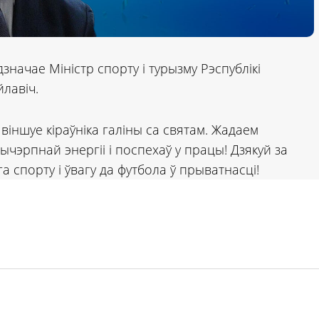
начае Міністр спорту і турызму Рэспублікі
лавіч.
віншуе кіраўніка галіны са святам. Жадаем
ычэрпнай энергіі і поспехаў у працы! Дзякуй за
а спорту і ўвагу да футбола ў прыватнасці!