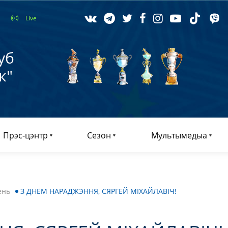
Live
уб
к"
Прэс-цэнтр
Сезон
Мультымедыа
ень
З ДНЁМ НАРАДЖЭННЯ, СЯРГЕЙ МІХАЙЛАВІЧ!