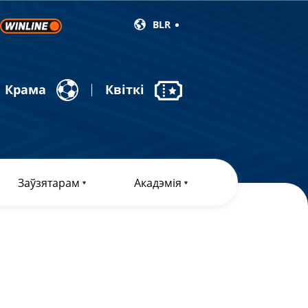
BLR
Крама
Квіткі
Заўзятарам
Акадэмія