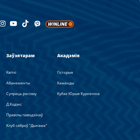
Заўзятарам
Акадэмія
Квіткі
Гісторыя
Абанементы
Каманды
Супраць расізму
Кубак Юрыя Курненіна
Д.Кодэкс
Правілы паводзінаў
Клуб сяброў "Дынама"