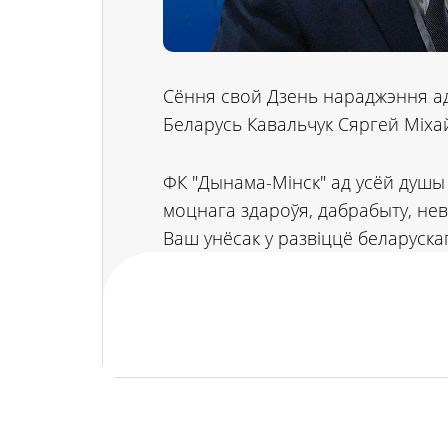
Сёння свой Дзень нараджэння адз
Беларусь Кавальчук Сяргей Міхай
ФК "Дынама-Мінск" ад усёй душы 
моцнага здароўя, дабрабыту, нев
Ваш унёсак у развіццё беларускаг