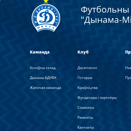
Футбольны 
"Дынама-Мi
Каманда
Клуб
Пр
Асноўны склад
Дасягненні
На
Дынама-БДУФК
Гісторыя
Прэ
Жаночая каманда
Кіраўніцтва
Фундатары і партнёры
Сімволіка
Рэквізіты
Кантакты