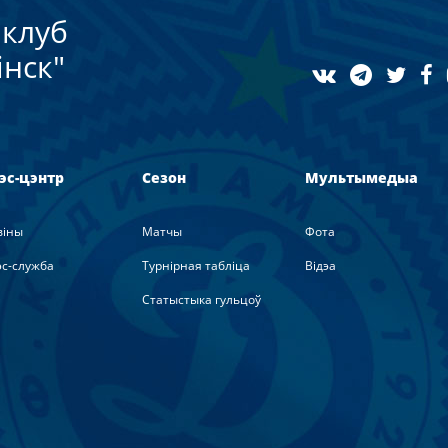
клуб
нск"
эс-цэнтр
Сезон
Мультымедыа
вiны
Матчы
Фота
с-служба
Турнірная табліца
Вiдэа
Статыстыка гульцоў