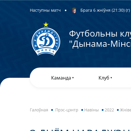
Наступны матч
Брага 6 жніўня (21:30) (г)
Футбольны кл
"Дынама-Мiнс
Каманда
Клуб
Галоўная
Прэс-цэнтр
Навiны
2022
Жнів