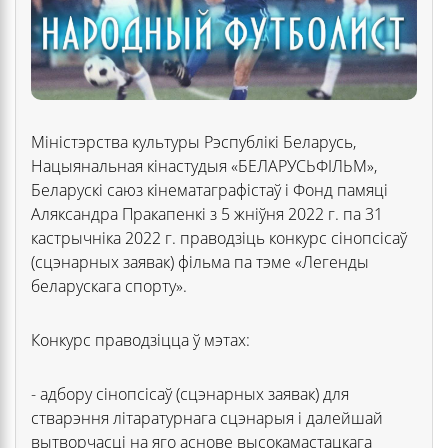
Міністэрства культуры Рэспублікі Беларусь,
Нацыянальная кінастудыя «БЕЛАРУСЬФІЛЬМ»,
Беларускі саюз кінематаграфістаў і Фонд памяці
Аляксандра Пракапенкі з 5 жніўня 2022 г. па 31
кастрычніка 2022 г. праводзіць конкурс сінопсісаў
(сцэнарных заявак) фільма па тэме «Легенды
беларускага спорту».
Конкурс праводзіцца ў мэтах:
- адбору сінопсісаў (сцэнарных заявак) для
стварэння літаратурнага сцэнарыя і далейшай
вытворчасці на яго аснове высокамастацкага