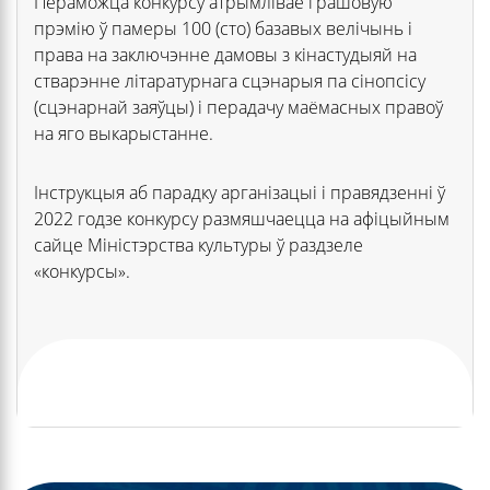
Пераможца конкурсу атрымлівае грашовую
прэмію ў памеры 100 (сто) базавых велічынь і
права на заключэнне дамовы з кінастудыяй на
стварэнне літаратурнага сцэнарыя па сінопсісу
(сцэнарнай заяўцы) і перадачу маёмасных правоў
на яго выкарыстанне.
Інструкцыя аб парадку арганізацыі і правядзенні ў
2022 годзе конкурсу размяшчаецца на афіцыйным
сайце Міністэрства культуры ў раздзеле
«конкурсы».