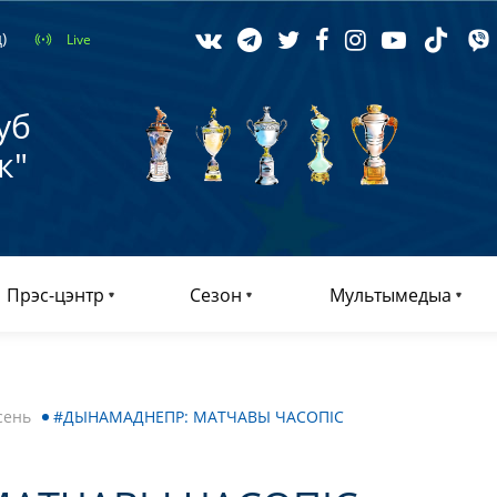
)
Live
уб
к"
Прэс-цэнтр
Сезон
Мультымедыа
сень
#ДЫНАМАДНЕПР: МАТЧАВЫ ЧАСОПІС