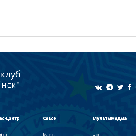
клуб
нск"
эс-цэнтр
Сезон
Мультымедыа
вiны
Матчы
Фота