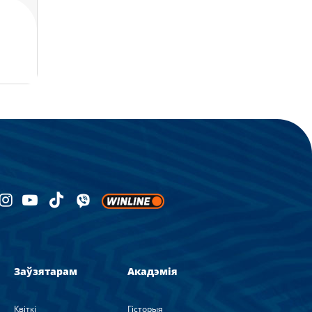
Заўзятарам
Акадэмія
Квіткі
Гісторыя