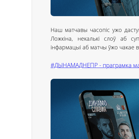
Наш матчавы часопіс ужо дасту
Ложкіна, некалькі слоў аб су
інфармацыі аб матчы ўжо чакае 
#ДЫНАМАДНЕПР - праграмка ма