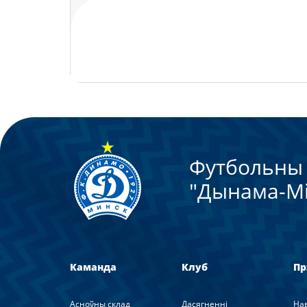
Футбольны 
"Дынама-Мi
Каманда
Клуб
Пр
Асноўны склад
Дасягненні
На