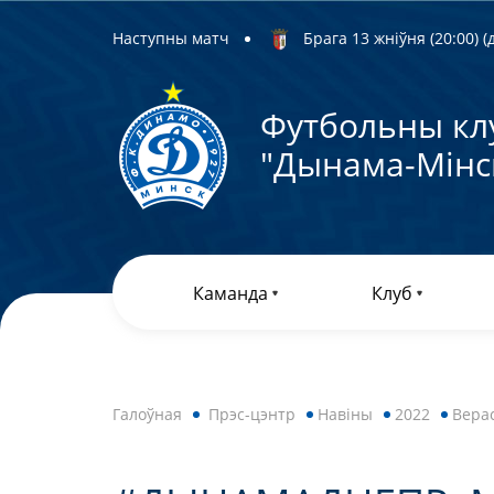
Наступны матч
Брага 13 жніўня (20:00) (д
Футбольны кл
"Дынама-Мiнс
Каманда
Клуб
Галоўная
Прэс-цэнтр
Навiны
2022
Вера