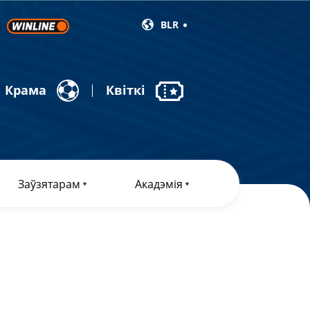
BLR
Крама
Квіткі
Заўзятарам
Акадэмія