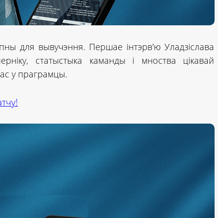
пны для вывучэння. Першае інтэрв'ю Уладзіслава
перніку, статыстыка каманды і мноства цікавай
вас у праграмцы.
тчу!