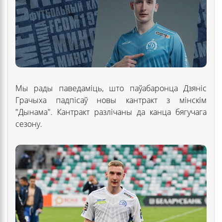
Мы рады паведаміць, што паўабаронца Дзяніс
Грачыха падпісаў новы кантракт з мінскім
"Дынама". Кантракт разлічаны да канца бягучага
сезону.