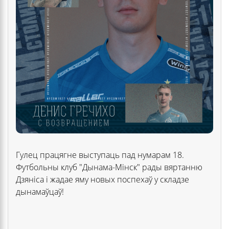
Гулец працягне выступаць пад нумарам 18.
Футбольны клуб "Дынама-Мінск" рады вяртанню
Дзяніса і жадае яму новых поспехаў у складзе
дынамаўцаў!