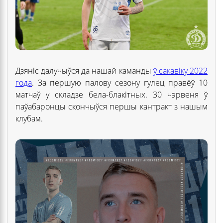
Дзяніс далучыўся да нашай каманды
ў сакавіку 2022
года
. За першую палову сезону гулец правёў 10
матчаў у складзе бела-блакітных. 30 чэрвеня ў
паўабаронцы скончыўся першы кантракт з нашым
клубам.