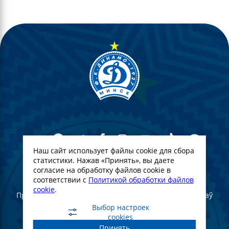
Наш сайт использует файлы cookie для сбора
статистики. Нажав «Принять», вы даете
согласие на обработку файлов cookie в
© Футбольны клуб Дынама-Мінск. 2022
соответствии с
Политикой обработки файлов
cookie
.
Пры поўным або частковым выкарыстанні матэрыялаў
спасылка на афіцыйны сайт ФК "Дынама-Мінск"
Выбор настроек
абавязковая
cookies
Принять