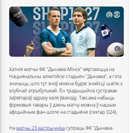
Хатнія матчы ФК "Дынама-Мінск" вяртаюцца на
Нацыянальны алімпійскі стадыён "Дынама", а гэта
значыць, што тут зноў можна будзе знайсці шапік з
клубнай атрыбутыкай. Ён традыцыйна сустракае
заўзятараў адразу каля ўваходу. Таксама набыць
фірмовыя тавары ў дзень матчу можна ў нашым
афіцыйным фан-шопе на стадыёне (сектар D24).
На
матчы 23 кастрычніка
супраць ФК "Дынама-