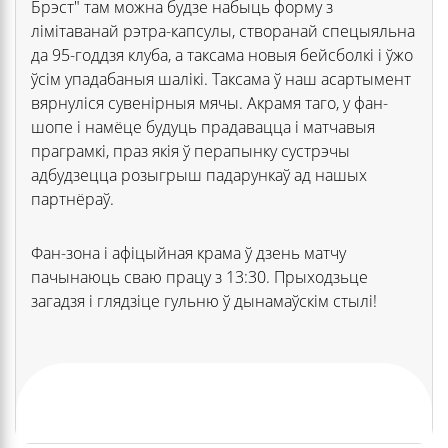
Брэст" там можна будзе набыць форму з
лімітаванай рэтра-капсулы, створанай спецыяльна
да 95-годдзя клуба, а таксама новыя бейсболкі і ўжо
ўсім упадабаныя шалікі. Таксама ў наш асартымент
вярнуліся сувенірныя мячы. Акрамя таго, у фан-
шопе і намёце будуць прадавацца і матчавыя
праграмкі, праз якія ў перапынку сустрэчы
адбудзецца розыгрыш падарункаў ад нашых
партнёраў.
Фан-зона і афіцыйная крама ў дзень матчу
пачынаюць сваю працу з 13:30. Прыходзьце
загадзя і глядзіце гульню ў дынамаўскім стылі!