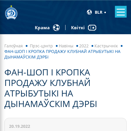
BLR
Квіткі
Крама
Галоўная
Прэс-цэнтр
Навiны
2022
Кастрычнік
ФАН-ШОП І КРОПКА ПРОДАЖУ КЛУБНАЙ АТРЫБУТЫКІ НА
ДЫНАМАЎСКІМ ДЭРБІ
ФАН-ШОП І КРОПКА
ПРОДАЖУ КЛУБНАЙ
АТРЫБУТЫКІ НА
ДЫНАМАЎСКІМ ДЭРБІ
20.19.2022