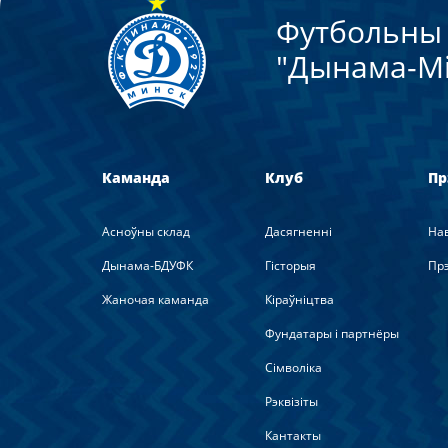
Футбольны 
"Дынама-Мi
Каманда
Клуб
Пр
Асноўны склад
Дасягненні
На
Дынама-БДУФК
Гісторыя
Прэ
Жаночая каманда
Кіраўніцтва
Фундатары і партнёры
Сімволіка
Рэквізіты
Кантакты