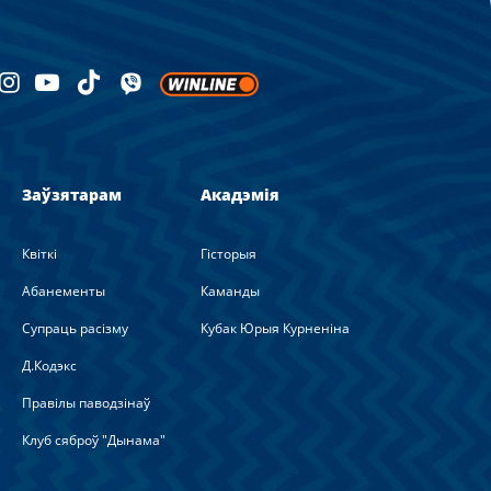
Заўзятарам
Акадэмія
Квіткі
Гісторыя
Абанементы
Каманды
Супраць расізму
Кубак Юрыя Курненіна
Д.Кодэкс
Правілы паводзінаў
Клуб сяброў "Дынама"