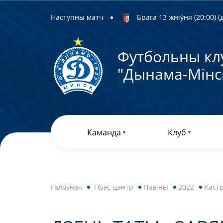
Наступны матч
Брага 13 жніўня (20:00) (д
Футбольны кл
"Дынама-Мiнс
Каманда
Клуб
Галоўная
Прэс-цэнтр
Навiны
2022
Каст