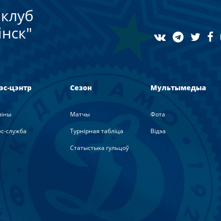
клуб
нск"
эс-цэнтр
Сезон
Мультымедыа
вiны
Матчы
Фота
с-служба
Турнірная табліца
Вiдэа
Статыстыка гульцоў