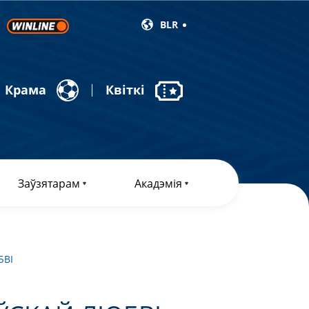
BLR
Крама
Квіткі
Заўзятарам
Акадэмія
БВІ