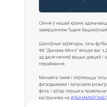
Сёння ў нашай краіне адзначаецц
завяршэннем Тыдня бацькоўскай лю
Шаноўныя заўзятары, таты футбал
ФК "Дынама-Мінск" віншуе вас з 
ад дасягненняў вашых дзяцей і 
пераймання.
Менавіта такімі і з'яўляюцца таты
фатаздымкамі і запускаем розы
фота, і аўтар першага правільнаг
кастрычніка на
#ДЫНАМАЎСКАЕД