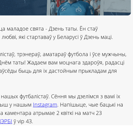
а маладое свята - Дзень таты. Ён стаў
бві, які стартаваў у Беларусі ў Дзень маці.
істаў, трэнераў, аматараў футбола і ўсе мужчыны,
Днём таты! Жадаем вам моцнага здароўя, радасці
заўсёды быць для іх дастойным прыкладам для
 нашых футбалістаў. Сёння мы дзелімся з вамі іх
грыш у нашым
Instagram
. Напішыце, чые бацькі на
а каментара атрымае 2 квіткі на матч 23
ЭРБІ
ў vip 43.