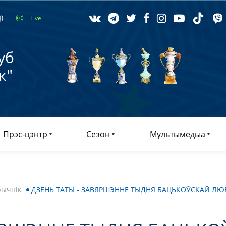
)
Live
уб
к"
Прэс-цэнтр
Сезон
Мультымедыа
рычнік
ДЗЕНЬ ТАТЫ - ЗАВЯРШЭННЕ ТЫДНЯ БАЦЬКОЎСКАЙ ЛЮ