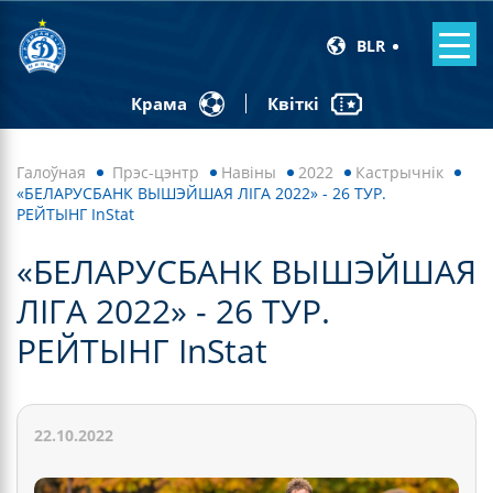
BLR
Квіткі
Крама
Галоўная
Прэс-цэнтр
Навiны
2022
Кастрычнік
«БЕЛАРУСБАНК ВЫШЭЙШАЯ ЛІГА 2022» - 26 ТУР.
РЕЙТЫНГ InStat
«БЕЛАРУСБАНК ВЫШЭЙШАЯ
ЛІГА 2022» - 26 ТУР.
РЕЙТЫНГ InStat
22.10.2022