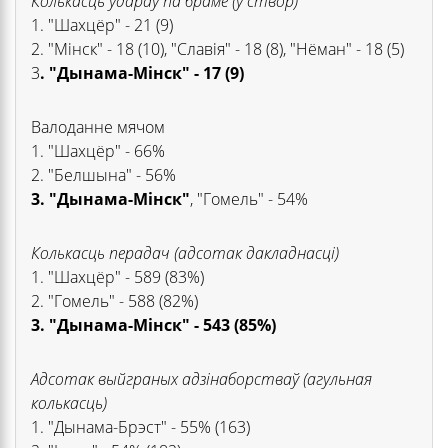
Колькасць удараў па браме (у створ)
1. "Шахцёр" - 21 (9)
2. "Мінск" - 18 (10), "Славія" - 18 (8), "Нёман" - 18 (5)
3
. "Дынама-Мінск" - 17 (9)
Валоданне мячом
1. "Шахцёр" - 66%
2. "Белшына" - 56%
3. "Дынама-Мінск"
, "Гомель" - 54%
Колькасць перадач (адсотак дакладнасці)
1. "Шахцёр" - 589 (83%)
2. "Гомель" - 588 (82%)
3. "Дынама-Мінск" - 543 (85%)
Адсотак выйграных адзінаборстваў (агульная
колькасць)
1. "Дынама-Брэст" - 55% (163)