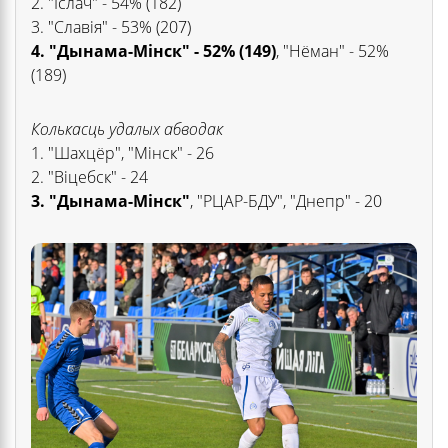
2. "Іслач" - 54% (182)
3. "Славія" - 53% (207)
4. "Дынама-Мінск" - 52% (149)
, "Нёман" - 52%
(189)
Колькасць удалых абводак
1. "Шахцёр", "Мінск" - 26
2. "Віцебск" - 24
3. "Дынама-Мінск"
, "РЦАР-БДУ", "Днепр" - 20