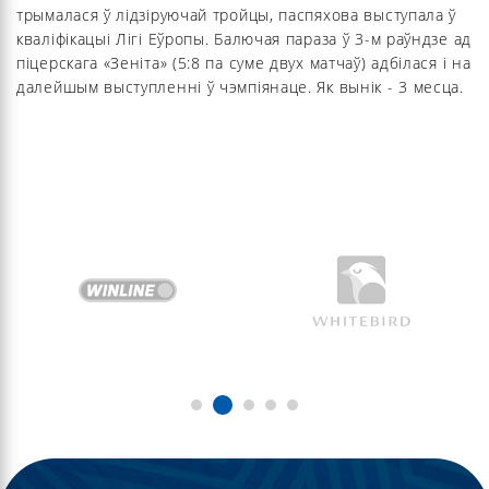
трымалася ў лідзіруючай тройцы, паспяхова выступала ў
кваліфікацыі Лігі Еўропы. Балючая параза ў 3-м раўндзе ад
піцерскага «Зеніта» (5:8 па суме двух матчаў) адбілася і на
далейшым выступленні ў чэмпіянаце. Як вынік - 3 месца.