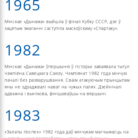
1965
Мінскае «Дынама» выйшла ў фінал Кубку СССР, дзе ў
зацятым змаганні саступіла маскоўскаму «Спартаку».
1982
Мінскае «Дынама» ўпершыню ў гісторыі заваявала тытул
чэмпіёна Савецкага Саюзу. Чэмпіянат 1982 года мінчукі
пачалі без разварушвання. Сваім атакуючым прынцыпам
яны не здраджвалі нават на чужых палях. Дзейнічалі
адважна і вынікова, фінішаваўшы на вяршыні.
1983
«Залаты поспех» 1982 года даў мінчукам магчымасць на