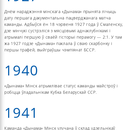
Днём нараджэння мінскага «Дынама» прынята лічыць
дату першага дакументальна пацверджанага матча
каманды. Адбыўся ён 18 чэрвеня 1927 года ў Смаленску,
дзе мінчукі сустрэліся з мясцовымі аднаклубнікамі і
атрымалі першую ў сваёй гісторыі перамогу — 2:1. У там
жа 1927 годзе «Дынама» паклала ў сваю скарбонку і
першы трафей, выйграўшы чэмпіянат БССР.
1940
«Дынама» Мінск атрымлівае статус каманды майстроў і
робіцца ўладальнікам Кубка Беларускай ССР.
1941
Каманда «Дынама» Мінск улучана ў склад удзельнікаў