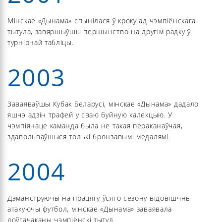
Мінскае «Дынама» спынілася ў кроку ад чэмпіёнскага
тытула, завяршыўшы першынство на другім радку ў
турнірнай табліцы.
2003
Заваяваўшы Кубак Беларусі, мінскае «Дынама» дадало
яшчэ адзін трафей у сваю буйную калекцыю. У
чэмпіянаце каманда была не такая пераканаўчая,
здавольваўшыся толькі бронзавымі медалямі.
2004
Дэманструючы на працягу ўсяго сезону відовішчны
атакуючы футбол, мінскае «Дынама» заваявала
доўгачаканы чэмпіёнскі тытул.