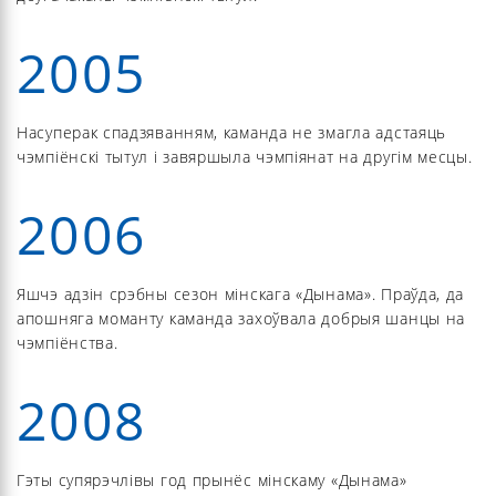
2005
Насуперак спадзяванням, каманда не змагла адстаяць
чэмпіёнскі тытул і завяршыла чэмпіянат на другім месцы.
2006
Яшчэ адзін срэбны сезон мінскага «Дынама». Праўда, да
апошняга моманту каманда захоўвала добрыя шанцы на
чэмпіёнства.
2008
Гэты супярэчлівы год прынёс мінскаму «Дынама»