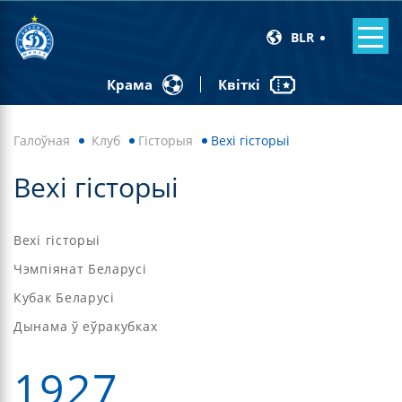
BLR
Квіткі
Крама
Галоўная
Клуб
Гісторыя
Вехі гісторыі
Вехі гісторыі
Вехі гісторыі
Чэмпіянат Беларусі
Кубак Беларусі
Дынама ў еўракубках
1927