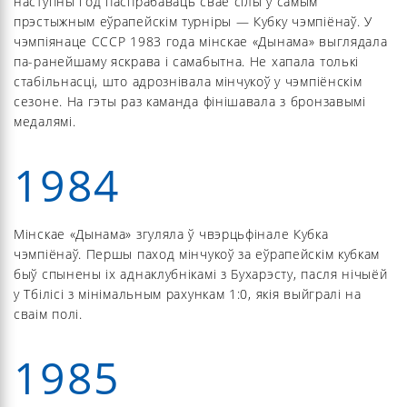
наступны год паспрабаваць свае сілы ў самым
прэстыжным еўрапейскім турніры — Кубку чэмпіёнаў. У
чэмпіянаце СССР 1983 года мінскае «Дынама» выглядала
па-ранейшаму яскрава і самабытна. Не хапала толькі
стабільнасці, што адрознівала мінчукоў у чэмпіёнскім
сезоне. На гэты раз каманда фінішавала з бронзавымі
медалямі.
1984
Мінскае «Дынама» згуляла ў чвэрцьфінале Кубка
чэмпіёнаў. Першы паход мінчукоў за еўрапейскім кубкам
быў спынены іх аднаклубнікамі з Бухарэсту, пасля нічыёй
у Тбілісі з мінімальным рахункам 1:0, якія выйгралі на
сваім полі.
1985