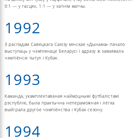
0:1 — у гасцях, 1:1 — у хатнім матчы.
1992
З распадам Савецкага Саюзу мінскае «Дынама» пачало
выступаць у чэмпіянаце Беларусі і адразу ж заваявала
чэмпіёнскі тытул і Кубак.
1993
Каманда, укамплектаваная наймоцнымі футбалістамі
рэспублікі, была практычна непераможная і лёгка
выйграла другое чэмпіёнства і Кубак сезону.
1994