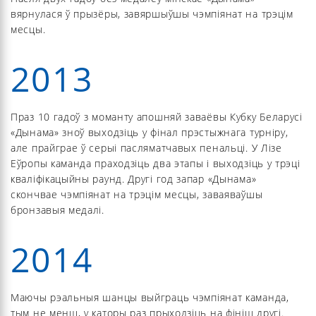
вярнулася ў прызёры, завяршыўшы чэмпіянат на трэцім
месцы.
2013
Праз 10 гадоў з моманту апошняй заваёвы Кубку Беларусі
«Дынама» зноў выходзіць у фінал прэстыжнага турніру,
але прайграе ў серыі пасляматчавых пенальці. У Лізе
Еўропы каманда праходзіць два этапы і выходзіць у трэці
кваліфікацыйны раунд. Другі год запар «Дынама»
скончвае чэмпіянат на трэцім месцы, заваяваўшы
бронзавыя медалі.
2014
Маючы рэальныя шанцы выйграць чэмпіянат каманда,
тым не менш, у каторы раз прыходзіць на фініш другі.