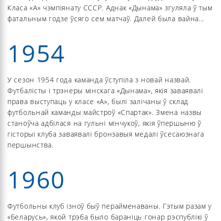
Класа «А» чэмпіянату СССР. Аднак «Дынама» згуляла ў тым
фатальным годзе ўсяго сем матчаў. Далей была вайна...
1954
У сезон 1954 года каманда ўступіла з новай назвай.
Футбалісты і трэнеры мінскага «Дынама», якія заваявалі
права выступаць у класе «А», былі залічаны ў склад
футбольнай каманды майстроў «Спартак». Змена назвы
станоўча адбілася на гульні мінчукоў, якія ўпершыню ў
гісторыі клуба заваявалі бронзавыя медалі ўсесаюзнага
першынства.
1960
Футбольны клуб ізноў быў перайменаваны. Гэтым разам у
«Беларусь», якой трэба было бараніць гонар рэспублікі ў