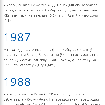
У чвэрцьфінале Кубку УЕФА «Дынама» (Мінск) не змагло
пераадолець югаслаўскі бар'ер, саступіўшы сараеўскаму
«Жалезнічару» на выездзе (0:2) і згуляўшы ў нічыю дома
(1:1).
1987
Мінскае «Дынама» выйшла ў фінал Кубку СССР, але ў
драматычнай барацьбе саступіла ў серыі пасляматчавых
пенальці кіеўскім аднаклубнікам. І ўсё ж, фіналіст Кубка
СССР дэбютаваў у Кубку Кубкаў.
1988
У якасці фіналіста Кубка СССР мінскае «Дынама»
дэбютавала ў Кубку кубкаў. Непераадольнай перашкодай
на шляху мінчукоў у паўфінале стаў бельгійскі «Мехелен»: