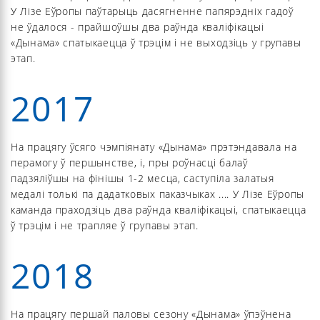
У Лізе Еўропы паўтарыць дасягненне папярэдніх гадоў
не ўдалося - прайшоўшы два раўнда кваліфікацыі
«Дынама» спатыкаецца ў трэцім і не выходзіць у групавы
этап.
2017
На працягу ўсяго чэмпіянату «Дынама» прэтэндавала на
перамогу ў першынстве, і, пры роўнасці балаў
падзяліўшы на фінішы 1-2 месца, саступіла залатыя
медалі толькі па дадатковых паказчыках .... У Лізе Еўропы
каманда праходзіць два раўнда кваліфікацыі, спатыкаецца
ў трэцім і не трапляе ў групавы этап.
2018
На працягу першай паловы сезону «Дынама» ўпэўнена