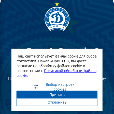
Наш сайт использует файлы cookie для сбора
статистики. Нажав «Принять», вы даете
согласие на обработку файлов cookie в
© Футбольны клуб Дынама-Мінск. 2022
соответствии с
Политикой обработки файлов
cookie
.
Пры поўным або частковым выкарыстанні матэрыялаў
спасылка на афіцыйны сайт ФК "Дынама-Мінск"
Выбор настроек
абавязковая
cookies
Принять
Создание и продвижение сайта -
WebGroup.PRO
Отклонить