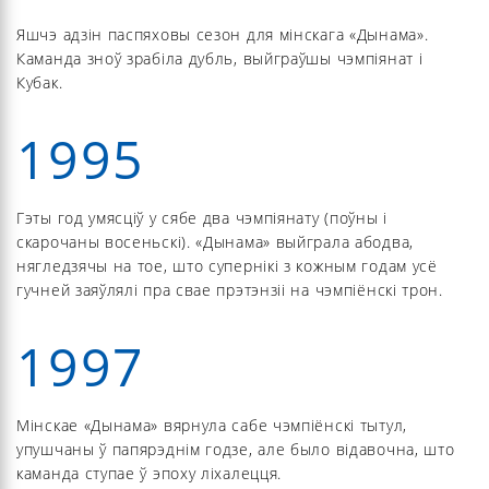
Яшчэ адзін паспяховы сезон для мінскага «Дынама».
Каманда зноў зрабіла дубль, выйграўшы чэмпіянат і
Кубак.
1995
Гэты год умясціў у сябе два чэмпіянату (поўны і
скарочаны восеньскі). «Дынама» выйграла абодва,
нягледзячы на тое, што супернікі з кожным годам усё
гучней заяўлялі пра свае прэтэнзіі на чэмпіёнскі трон.
1997
Мінскае «Дынама» вярнула сабе чэмпіёнскі тытул,
упушчаны ў папярэднім годзе, але было відавочна, што
каманда ступае ў эпоху ліхалецця.