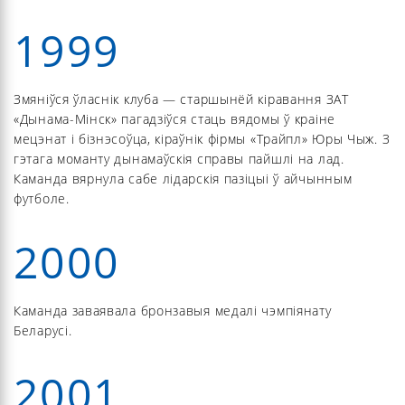
1999
Змяніўся ўласнік клуба — старшынёй кіравання ЗАТ
«Дынама-Мінск» пагадзіўся стаць вядомы ў краіне
мецэнат і бізнэсоўца, кіраўнік фірмы «Трайпл» Юры Чыж. З
гэтага моманту дынамаўскія справы пайшлі на лад.
Каманда вярнула сабе лідарскія пазіцыі ў айчынным
футболе.
2000
Каманда заваявала бронзавыя медалі чэмпіянату
Беларусі.
2001