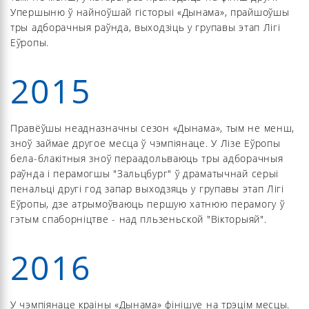
Упершыню ў найноўшай гісторыі «Дынама», прайшоўшы
тры адборачныя раўнда, выходзіць у групавы этап Лігі
Еўропы.
2015
Правёўшы неадназначны сезон «Дынама», тым не менш,
зноў займае другое месца ў чэмпіянаце. У Лізе Еўропы
бела-блакітныя зноў пераадольваюць тры адборачныя
раўнда і перамогшы "Зальцбург" ў драматычнай серыі
пенальці другі год запар выходзяць у групавы этап Лігі
Еўропы, дзе атрымоўваюць першую хатнюю перамогу ў
гэтым спаборніцтве - над пльзеньской "Вікторыяй".
2016
У чэмпіянаце краіны «Дынама» фінішуе на трэцім месцы.