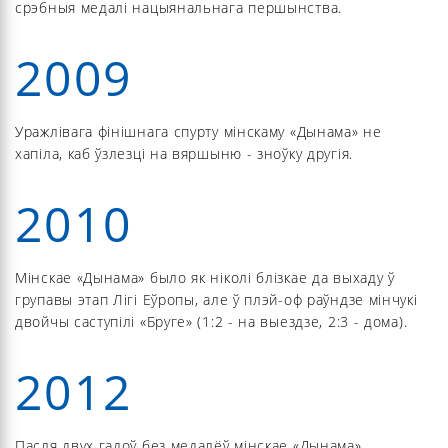
срэбныя медалі нацыянальнага першынства.
2009
Уражлівага фінішнага спурту мінскаму «Дынама» не
хапіла, каб ўзлезці на вяршыню - зноўку другія.
2010
Мінскае «Дынама» было як ніколі блізкае да выхаду ў
групавы этап Лігі Еўропы, але ў плэй-оф раўндзе мінчукі
двойчы саступілі «Бруге» (1:2 - на выездзе, 2:3 - дома).
2012
Пасля двух гадоў без медалёў мінскае «Дынама»