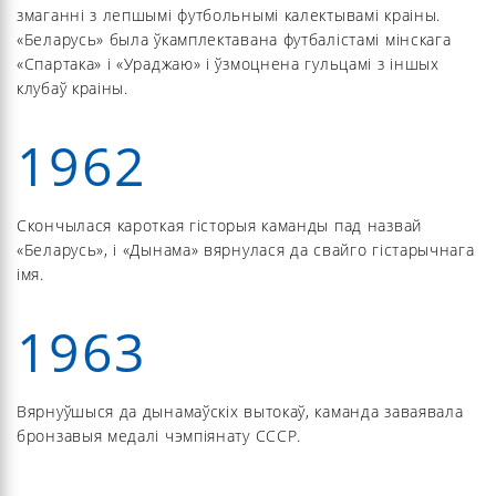
змаганні з лепшымі футбольнымі калектывамі краіны.
«Беларусь» была ўкамплектавана футбалістамі мінскага
«Спартака» і «Ураджаю» і ўзмоцнена гульцамі з іншых
клубаў краіны.
1962
Скончылася кароткая гісторыя каманды пад назвай
«Беларусь», і «Дынама» вярнулася да свайго гістарычнага
імя.
1963
Вярнуўшыся да дынамаўскіх вытокаў, каманда заваявала
бронзавыя медалі чэмпіянату СССР.