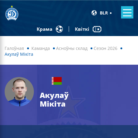
BLR
Квіткі
Крама
Галоўная
Каманда
Асноўны склад
Сезон 2026
Акулаў Мікіта
Акулаў
Мікіта