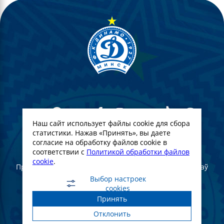
Наш сайт использует файлы cookie для сбора
статистики. Нажав «Принять», вы даете
согласие на обработку файлов cookie в
© Футбольны клуб Дынама-Мінск. 2022
соответствии с
Политикой обработки файлов
cookie
.
Пры поўным або частковым выкарыстанні матэрыялаў
спасылка на афіцыйны сайт ФК "Дынама-Мінск"
Выбор настроек
абавязковая
cookies
Принять
Создание и продвижение сайта -
WebGroup.PRO
Отклонить